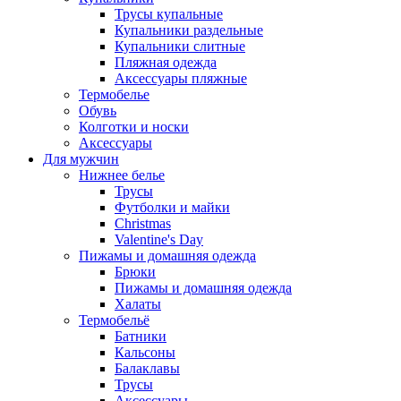
Трусы купальные
Купальники раздельные
Купальники слитные
Пляжная одежда
Аксессуары пляжные
Термобелье
Обувь
Колготки и носки
Аксессуары
Для мужчин
Нижнее белье
Трусы
Футболки и майки
Christmas
Valentine's Day
Пижамы и домашняя одежда
Брюки
Пижамы и домашняя одежда
Халаты
Термобельё
Батники
Кальсоны
Балаклавы
Трусы
Аксессуары