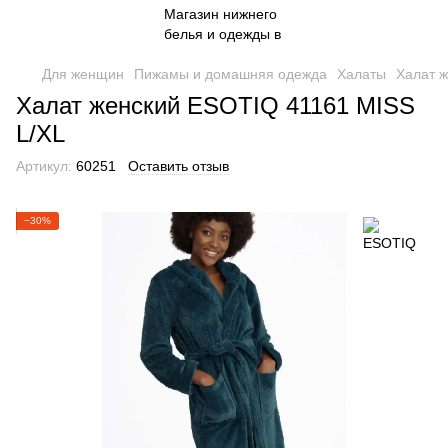
Для женщин
Пижамы и домашняя одежда
Халаты
Халат 
Халат женский ESOTIQ 41161 MISS
L/XL
Артикул:
60251
Оставить отзыв
−30%