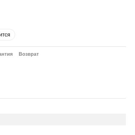
ится
антия
Возврат