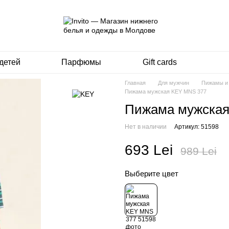
детей
Парфюмы
Gift cards
Главная
Для мужчин
Пижамы и
Пижама мужская KEY MNS 377
Пижама мужская
Нет в наличии
Артикул: 51598
693 Lei
989 Lei
Выберите цвет