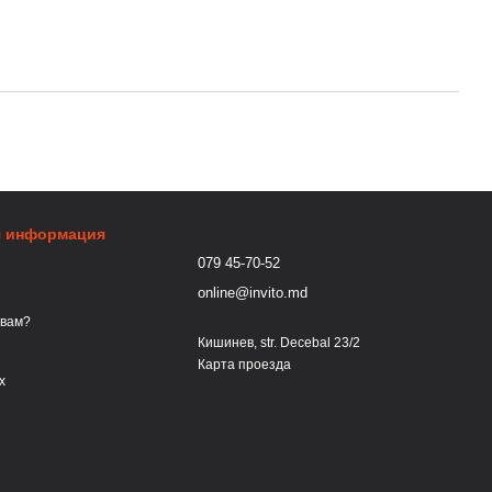
я информация
079 45-70-52
online@invito.md
 вам?
Кишинев, str. Decebal 23/2
Карта проезда
х