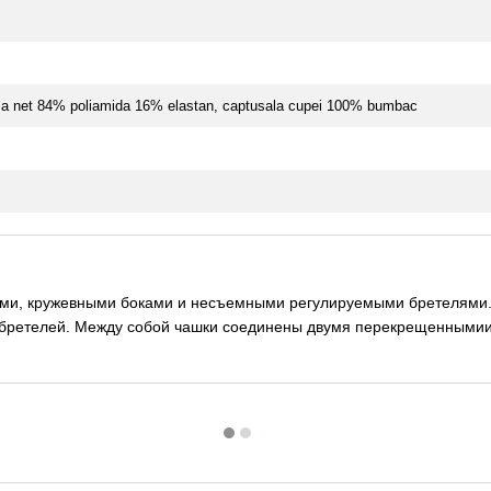
rala net 84% poliamida 16% elastan, captusala cupei 100% bumbac
ами, кружевными боками и несъемными регулируемыми бретелям
бретелей. Между собой чашки соединены двумя перекрещеннымии 