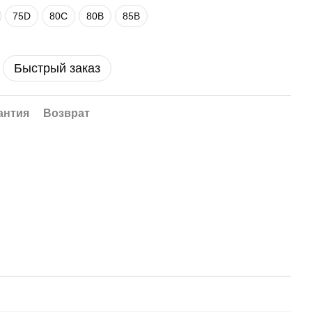
75D
80C
80B
85B
Быстрый заказ
антия
Возврат