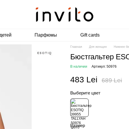
детей
Парфюмы
Gift cards
Главная
Для женщин
Нижнее б
Бюстгальтер ES
В наличии
Артикул: 50976
483 Lei
689 Lei
Выберите цвет
Размер