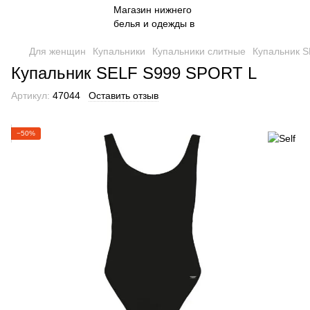
Для женщин
Купальники
Купальники слитные
Купальник 
Купальник SELF S999 SPORT L
Артикул:
47044
Оставить отзыв
−50%