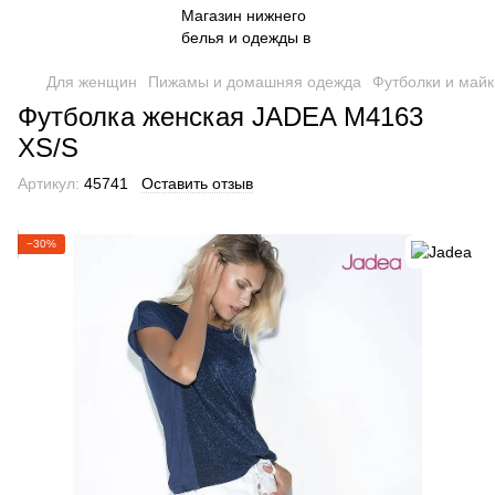
Для женщин
Пижамы и домашняя одежда
Футболки и майк
Футболка женская JADEA M4163
XS/S
Артикул:
45741
Оставить отзыв
−30%