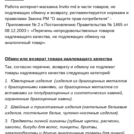
Работа интернет-магазина Invito.md в части товаров, не
подлежащих обмену и возврату, регламентируется нормами и
правилами Закона РМ "О защите прав потребителя" -
Приложение № 2 к Постановлению Правительства № 1465 от
08.12.2003 г. «Перечень непродовольственных товаров
надлежащего качества, не подлежащих обмену на
аналогичный товар».
Обмен или возврат товара надлежащего качества
Так, согласно перечню, возврату и обмену не подлежат
товары надлежащего качества следующих категорий:
1. Ювелирные изделия (изделия из драгоценных металлов
с драгоценными камнями, из драгоценных металлов со
вставками из полудрагоценных и синте­тических камней,
ограненные драгоценные камни).
2. Швейные и трикотажные изделия (нательные бельевые
изделия, постельное белье, чулочно-носочные изделия).
3. Предметы личной гигиены (зубные щетки, расчески,
заколки, бигуди для волос, пинцеты, бритвы,
электробритвы и другие аналогичные товары для личной