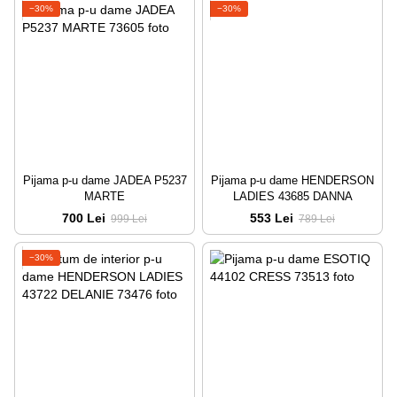
−30%
−30%
Pijama p-u dame JADEA P5237
Pijama p-u dame HENDERSON
MARTE
LADIES 43685 DANNA
700 Lei
553 Lei
999 Lei
789 Lei
−30%