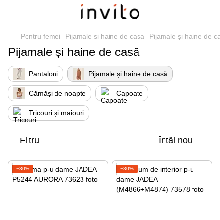
Pentru femei
Pijamale si haine de casa
Pijamale și haine de c
Pijamale și haine de casă
Pantaloni
Pijamale și haine de casă
Cămăși de noapte
Capoate
Tricouri și maiouri
Filtru
Întâi nou
−30%
−30%