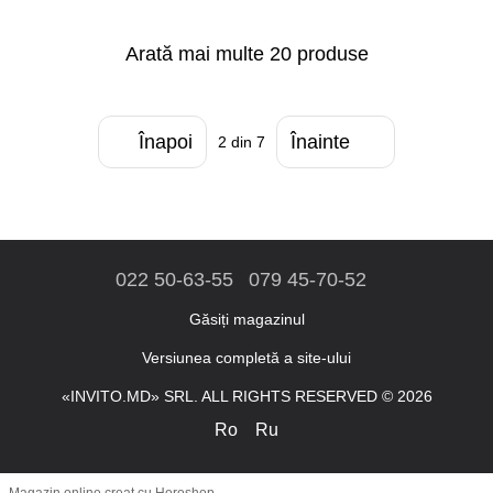
Arată mai multe 20 produse
Înapoi
Înainte
2
din 7
022 50-63-55
079 45-70-52
Găsiți magazinul
Versiunea completă a site-ului
«INVITO.MD» SRL. ALL RIGHTS RESERVED © 2026
Ro
Ru