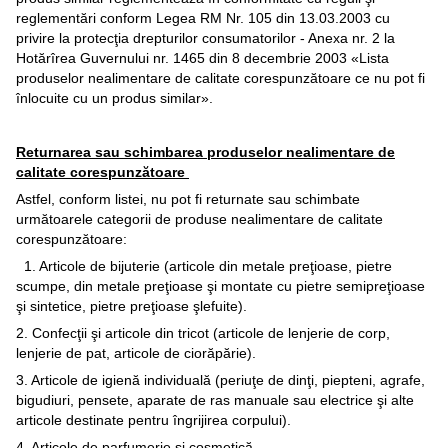
reglementări conform Legea RM Nr. 105 din 13.03.2003 cu
privire la protecţia drepturilor consumatorilor - Anexa nr. 2 la
Hotărîrea Guvernului nr. 1465 din 8 decembrie 2003 «Lista
produselor nealimentare de calitate corespunzătoare ce nu pot fi
înlocuite cu un produs similar».
Returnarea sau schimbarea produselor nealimentare de
calitate corespunzătoare
Astfel, conform listei, nu pot fi returnate sau schimbate
următoarele categorii de produse nealimentare de calitate
corespunzătoare:
1. Articole de bijuterie (articole din metale preţioase, pietre
scumpe, din metale preţioase şi montate cu pietre semipreţioase
şi sintetice, pietre preţioase şlefuite).
2. Confecţii şi articole din tricot (articole de lenjerie de corp,
lenjerie de pat, articole de ciorăpărie).
3. Articole de igienă individuală (periuţe de dinţi, piepteni, agrafe,
bigudiuri, pensete, aparate de ras manuale sau electrice şi alte
articole destinate pentru îngrijirea corpului).
4. Articole de parfumerie şi cosmetică.