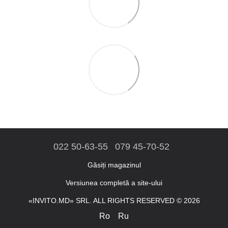
022 50-63-55
079 45-70-52
Găsiți magazinul
Versiunea completă a site-ului
«INVITO.MD» SRL. ALL RIGHTS RESERVED © 2026
Ro
Ru