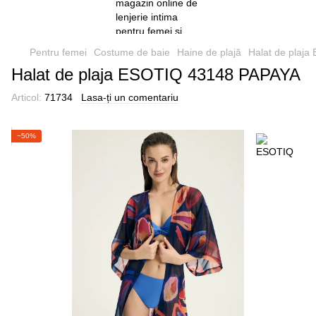
Pentru femei
Costume de baie
Haine de plajă
Halat de plaj
Halat de plaja ESOTIQ 43148 PAPAYA
Articol:
71734
Lasa-ți un comentariu
−50%