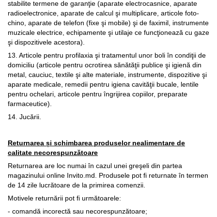
stabilite termene de garanţie (aparate electrocasnice, aparate
radioelectronice, aparate de calcul şi multiplicare, articole foto-
chino, aparate de telefon (fixe şi mobile) şi de faximil, instrumente
muzicale electrice, echipamente şi utilaje ce funcţionează cu gaze
şi dispozitivele acestora).
13. Articole pentru profilaxia şi tratamentul unor boli în condiţii de
domiciliu (articole pentru ocrotirea sănătăţii publice şi igienă din
metal, cauciuc, textile şi alte materiale, instrumente, dispozitive şi
aparate medicale, remedii pentru igiena cavităţii bucale, lentile
pentru ochelari, articole pentru îngrijirea copiilor, preparate
farmaceutice).
14. Jucării.
Returnarea și schimbarea produselor nealimentare de
calitate necorespunzătoare
Returnarea are loc numai în cazul unei greşeli din partea
magazinului online Invito.md. Produsele pot fi returnate în termen
de 14 zile lucrătoare de la primirea comenzii.
Motivele returnării pot fi următoarele:
- comandă incorectă sau necorespunzătoare;