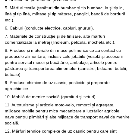
5. Mărfuri textile (ţesături din bumbac şi tip bumbac, in şi tip in,
lînă şi tip lînă, mătase şi tip mătase, panglici, bandă de bordură
etc.).
6. Cabluri (conducte electrice, cabluri, şnururi).
7. Materiale de construcţie şi de finisare, alte mărfuri
comercializate la metraj (linoleum, peliculă, mochetă etc.).
8. Produse şi materiale din mase polimerice ce au contact cu
produsele alimentare, inclusiv cele jetabile (veselă şi accesorii
pentru servitul mesei şi bucătărie, ambalaje, articole pentru
păstrarea şi transportarea alimentelor (canistre, bidoane, butelii,
butoaie).
9. Produse chimice de uz casnic, pesticide şi preparate
agrochimice.
10. Mobilă de menire socială (garnituri şi seturi).
11. Autoturisme şi articole moto-velo, remorci şi agregate,
mijloace mobile pentru mica mecanizare a lucrărilor agricole,
nave pentru plimbări şi alte mijloace de transport naval de menire
socială.
12. Mărfuri tehnice complexe de uz casnic pentru care sînt