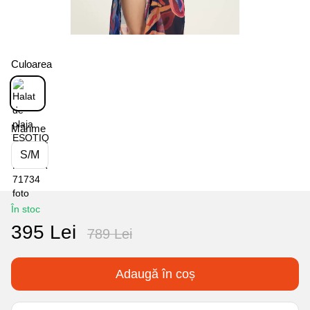
Culoarea
Mărime
S/M
În stoc
395 Lei
789 Lei
Adaugă în coș