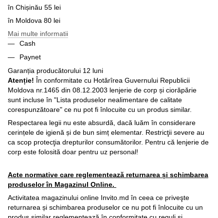
în Chișinău 55 lei
în Moldova 80 lei
Mai multe informatii
Cash
Paynet
Garanția producătorului 12 luni
Atenție!
În conformitate cu Hotărîrea Guvernului Republicii
Moldova nr.1465 din 08.12.2003 lenjerie de corp și ciorăpărie
sunt incluse în "Lista produselor nealimentare de calitate
corespunzătoare" ce nu pot fi înlocuite cu un produs similar.
Respectarea legii nu este absurdă, dacă luăm în considerare
cerințele de igienă și de bun simț elementar. Restricţii severe au
ca scop protecţia drepturilor consumătorilor. Pentru că lenjerie de
corp este folosită doar pentru uz personal!
Acte normative care reglementează returnarea și schimbarea
produselor în Magazinul Online.
Activitatea magazinului online Invito.md în ceea ce priveşte
returnarea și schimbarea produselor ce nu pot fi înlocuite cu un
produs similar reglementează în conformitate cu reguli şi