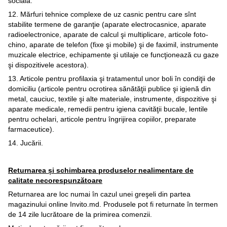
socială.
12. Mărfuri tehnice complexe de uz casnic pentru care sînt
stabilite termene de garanţie (aparate electrocasnice, aparate
radioelectronice, aparate de calcul şi multiplicare, articole foto-
chino, aparate de telefon (fixe şi mobile) şi de faximil, instrumente
muzicale electrice, echipamente şi utilaje ce funcţionează cu gaze
şi dispozitivele acestora).
13. Articole pentru profilaxia şi tratamentul unor boli în condiţii de
domiciliu (articole pentru ocrotirea sănătăţii publice şi igienă din
metal, cauciuc, textile şi alte materiale, instrumente, dispozitive şi
aparate medicale, remedii pentru igiena cavităţii bucale, lentile
pentru ochelari, articole pentru îngrijirea copiilor, preparate
farmaceutice).
14. Jucării.
Returnarea și schimbarea produselor nealimentare de
calitate necorespunzătoare
Returnarea are loc numai în cazul unei greşeli din partea
magazinului online Invito.md. Produsele pot fi returnate în termen
de 14 zile lucrătoare de la primirea comenzii.