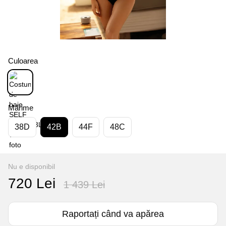
Culoarea
Mărime
38D
42B
44F
48C
Nu e disponibil
720 Lei
1 439 Lei
Raportați când va apărea