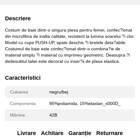
Descriere
Costum de baie dintr-o singura piesa pentru femei, confec?ionat
din microfibra de inalta calitate, rezistent la lumina soarelui ?i clor.
Model cu cupe PUSH-UP, spate deschis ?i bretele deta?abile.
Costumul de baie este confec?ionat dintr-o combina?ie de
material simplu ?i material cu imprimeu geometric. Deasupra ?i
dedesubtul taliei este decorat cu inser?ii de plasa elastica.
Caracteristici
Culoarea
negru/bej
Componenta
85%poliamida, 15%elastan_x000D_
Mărime
42B
Livrare
Achitare
Garanție
Returnare