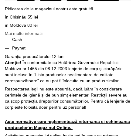
Ridicarea de la magazinul nostru este gratuită.
în Chișinău 55 lei
în Moldova 80 lei
Mai multe informatii
Cash
Paynet
Garanția producătorului 12 luni
Atenție!
În conformitate cu Hotărîrea Guvernului Republicii
Moldova nr.1465 din 08.12.2003 lenjerie de corp și ciorăpărie
sunt incluse în "Lista produselor nealimentare de calitate
corespunzătoare" ce nu pot fi înlocuite cu un produs similar.
Respectarea legii nu este absurdă, dacă luăm în considerare
cerințele de igienă și de bun simț elementar. Restricţii severe au
ca scop protecţia drepturilor consumătorilor. Pentru că lenjerie de
corp este folosită doar pentru uz personal!
Acte normative care reglementează returnarea și schimbarea
produselor în Magazinul Online.
Activitatea magazinului online Invito.md în ceea ce priveşte