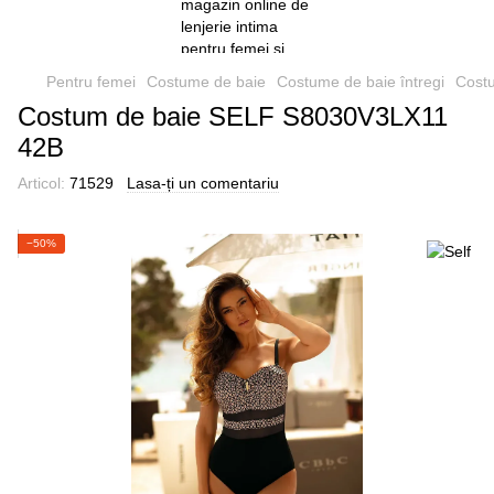
Pentru femei
Costume de baie
Costume de baie întregi
Cost
Costum de baie SELF S8030V3LX11
42B
Articol:
71529
Lasa-ți un comentariu
−50%