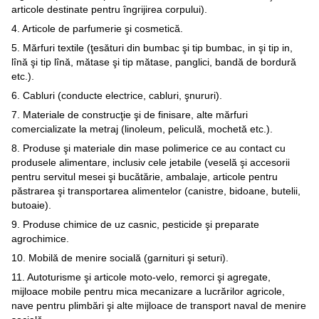
articole destinate pentru îngrijirea corpului).
4. Articole de parfumerie şi cosmetică.
5. Mărfuri textile (ţesături din bumbac şi tip bumbac, in şi tip in,
lînă şi tip lînă, mătase şi tip mătase, panglici, bandă de bordură
etc.).
6. Cabluri (conducte electrice, cabluri, şnururi).
7. Materiale de construcţie şi de finisare, alte mărfuri
comercializate la metraj (linoleum, peliculă, mochetă etc.).
8. Produse şi materiale din mase polimerice ce au contact cu
produsele alimentare, inclusiv cele jetabile (veselă şi accesorii
pentru servitul mesei şi bucătărie, ambalaje, articole pentru
păstrarea şi transportarea alimentelor (canistre, bidoane, butelii,
butoaie).
9. Produse chimice de uz casnic, pesticide şi preparate
agrochimice.
10. Mobilă de menire socială (garnituri şi seturi).
11. Autoturisme şi articole moto-velo, remorci şi agregate,
mijloace mobile pentru mica mecanizare a lucrărilor agricole,
nave pentru plimbări şi alte mijloace de transport naval de menire