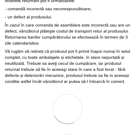
Motivele returnării pot fi următoarele:
- comandă incorectă sau necorespunzătoare;
- un defect al produsului.
În cazul în care comanda de asamblare este incorectă sau are un
defect, vânzătorul plăteşte costul de transport retur al produsului.
Returnarea banilor cumpărătorului se efectuează în termen de 3
zile calendaristice.
Vă rugăm să rețineți că produsul pot fi primit înapoi numai în setul
complet, cu toate ambalajele și etichetele, în stare nepurtată și
neutilizată. Trebuie sa aveţi cecul de cumpărare, iar produsul
returnat trebuie să fie în aceeaşi stare în care a fost livrat - fără
defecte și deteriorări mecanice, produsul trebuie sa fie in aceeași
conditie astfel încât vânzătorul ar putea să-l întoarcă în comerț.