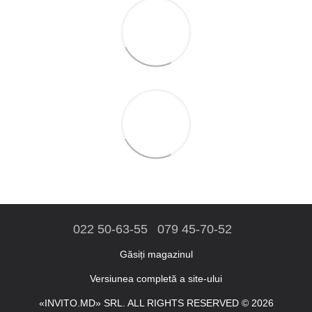
022 50-63-55
079 45-70-52
Găsiți magazinul
Versiunea completă a site-ului
«INVITO.MD» SRL. ALL RIGHTS RESERVED © 2026