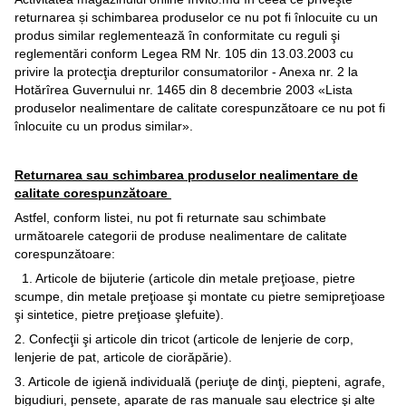
returnarea și schimbarea produselor ce nu pot fi înlocuite cu un
produs similar reglementează în conformitate cu reguli şi
reglementări conform Legea RM Nr. 105 din 13.03.2003 cu
privire la protecţia drepturilor consumatorilor - Anexa nr. 2 la
Hotărîrea Guvernului nr. 1465 din 8 decembrie 2003 «Lista
produselor nealimentare de calitate corespunzătoare ce nu pot fi
înlocuite cu un produs similar».
Returnarea sau schimbarea produselor nealimentare de
calitate corespunzătoare
Astfel, conform listei, nu pot fi returnate sau schimbate
următoarele categorii de produse nealimentare de calitate
corespunzătoare:
1. Articole de bijuterie (articole din metale preţioase, pietre
scumpe, din metale preţioase şi montate cu pietre semipreţioase
şi sintetice, pietre preţioase şlefuite).
2. Confecţii şi articole din tricot (articole de lenjerie de corp,
lenjerie de pat, articole de ciorăpărie).
3. Articole de igienă individuală (periuţe de dinţi, piepteni, agrafe,
bigudiuri, pensete, aparate de ras manuale sau electrice şi alte