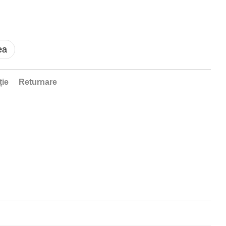
ea
ție
Returnare