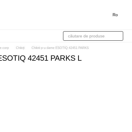
Ro
de corp
Chiloți
Chiloti p-u dame ESOTIQ 42451 PARKS
e ESOTIQ 42451 PARKS L