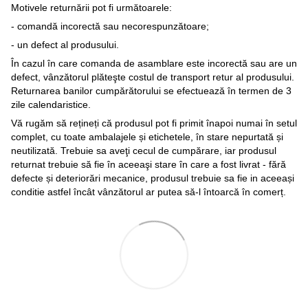
Motivele returnării pot fi următoarele:
- comandă incorectă sau necorespunzătoare;
- un defect al produsului.
În cazul în care comanda de asamblare este incorectă sau are un
defect, vânzătorul plăteşte costul de transport retur al produsului.
Returnarea banilor cumpărătorului se efectuează în termen de 3
zile calendaristice.
Vă rugăm să rețineți că produsul pot fi primit înapoi numai în setul
complet, cu toate ambalajele și etichetele, în stare nepurtată și
neutilizată. Trebuie sa aveţi cecul de cumpărare, iar produsul
returnat trebuie să fie în aceeaşi stare în care a fost livrat - fără
defecte și deteriorări mecanice, produsul trebuie sa fie in aceeași
conditie astfel încât vânzătorul ar putea să-l întoarcă în comerț.