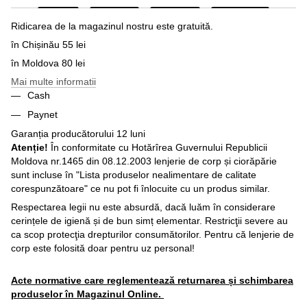
Ridicarea de la magazinul nostru este gratuită.
în Chișinău 55 lei
în Moldova 80 lei
Mai multe informatii
Cash
Paynet
Garanția producătorului 12 luni
Atenție!
În conformitate cu Hotărîrea Guvernului Republicii
Moldova nr.1465 din 08.12.2003 lenjerie de corp și ciorăpărie
sunt incluse în "Lista produselor nealimentare de calitate
corespunzătoare" ce nu pot fi înlocuite cu un produs similar.
Respectarea legii nu este absurdă, dacă luăm în considerare
cerințele de igienă și de bun simț elementar. Restricţii severe au
ca scop protecţia drepturilor consumătorilor. Pentru că lenjerie de
corp este folosită doar pentru uz personal!
Acte normative care reglementează returnarea și schimbarea
produselor în Magazinul Online.