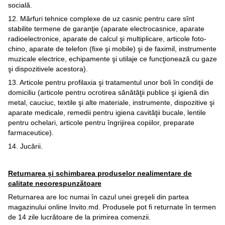
socială.
12. Mărfuri tehnice complexe de uz casnic pentru care sînt
stabilite termene de garanţie (aparate electrocasnice, aparate
radioelectronice, aparate de calcul şi multiplicare, articole foto-
chino, aparate de telefon (fixe şi mobile) şi de faximil, instrumente
muzicale electrice, echipamente şi utilaje ce funcţionează cu gaze
şi dispozitivele acestora).
13. Articole pentru profilaxia şi tratamentul unor boli în condiţii de
domiciliu (articole pentru ocrotirea sănătăţii publice şi igienă din
metal, cauciuc, textile şi alte materiale, instrumente, dispozitive şi
aparate medicale, remedii pentru igiena cavităţii bucale, lentile
pentru ochelari, articole pentru îngrijirea copiilor, preparate
farmaceutice).
14. Jucării.
Returnarea și schimbarea produselor nealimentare de
calitate necorespunzătoare
Returnarea are loc numai în cazul unei greşeli din partea
magazinului online Invito.md. Produsele pot fi returnate în termen
de 14 zile lucrătoare de la primirea comenzii.