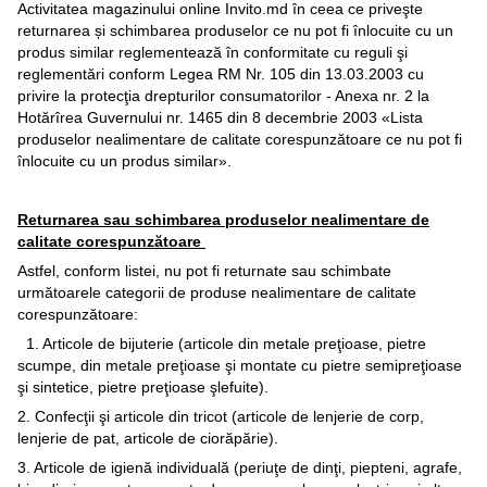
Activitatea magazinului online Invito.md în ceea ce priveşte
returnarea și schimbarea produselor ce nu pot fi înlocuite cu un
produs similar reglementează în conformitate cu reguli şi
reglementări conform Legea RM Nr. 105 din 13.03.2003 cu
privire la protecţia drepturilor consumatorilor - Anexa nr. 2 la
Hotărîrea Guvernului nr. 1465 din 8 decembrie 2003 «Lista
produselor nealimentare de calitate corespunzătoare ce nu pot fi
înlocuite cu un produs similar».
Returnarea sau schimbarea produselor nealimentare de
calitate corespunzătoare
Astfel, conform listei, nu pot fi returnate sau schimbate
următoarele categorii de produse nealimentare de calitate
corespunzătoare:
1. Articole de bijuterie (articole din metale preţioase, pietre
scumpe, din metale preţioase şi montate cu pietre semipreţioase
şi sintetice, pietre preţioase şlefuite).
2. Confecţii şi articole din tricot (articole de lenjerie de corp,
lenjerie de pat, articole de ciorăpărie).
3. Articole de igienă individuală (periuţe de dinţi, piepteni, agrafe,