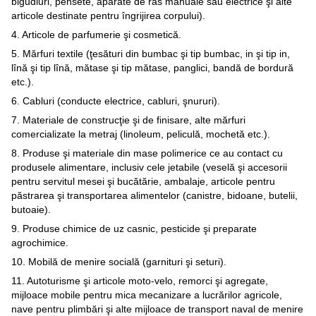
bigudiuri, pensete, aparate de ras manuale sau electrice şi alte
articole destinate pentru îngrijirea corpului).
4. Articole de parfumerie şi cosmetică.
5. Mărfuri textile (ţesături din bumbac şi tip bumbac, in şi tip in,
lînă şi tip lînă, mătase şi tip mătase, panglici, bandă de bordură
etc.).
6. Cabluri (conducte electrice, cabluri, şnururi).
7. Materiale de construcţie şi de finisare, alte mărfuri
comercializate la metraj (linoleum, peliculă, mochetă etc.).
8. Produse şi materiale din mase polimerice ce au contact cu
produsele alimentare, inclusiv cele jetabile (veselă şi accesorii
pentru servitul mesei şi bucătărie, ambalaje, articole pentru
păstrarea şi transportarea alimentelor (canistre, bidoane, butelii,
butoaie).
9. Produse chimice de uz casnic, pesticide şi preparate
agrochimice.
10. Mobilă de menire socială (garnituri şi seturi).
11. Autoturisme şi articole moto-velo, remorci şi agregate,
mijloace mobile pentru mica mecanizare a lucrărilor agricole,
nave pentru plimbări şi alte mijloace de transport naval de menire