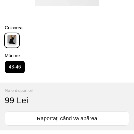
Culoarea
Mărime
43-46
Nu e disponibil
99 Lei
Raportați când va apărea