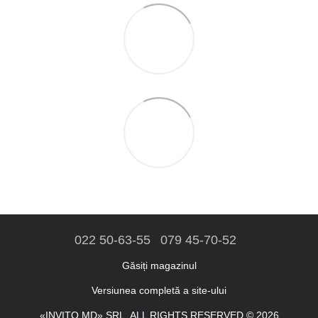
022 50-63-55
079 45-70-52
Găsiți magazinul
Versiunea completă a site-ului
«INVITO.MD» SRL. ALL RIGHTS RESERVED © 2026