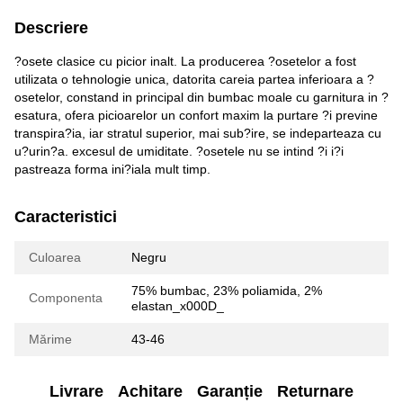
Descriere
?osete clasice cu picior inalt. La producerea ?osetelor a fost
utilizata o tehnologie unica, datorita careia partea inferioara a ?
osetelor, constand in principal din bumbac moale cu garnitura in ?
esatura, ofera picioarelor un confort maxim la purtare ?i previne
transpira?ia, iar stratul superior, mai sub?ire, se indeparteaza cu
u?urin?a. excesul de umiditate. ?osetele nu se intind ?i i?i
pastreaza forma ini?iala mult timp.
Caracteristici
Culoarea
Negru
75% bumbac, 23% poliamida, 2%
Componenta
elastan_x000D_
Mărime
43-46
Livrare
Achitare
Garanție
Returnare