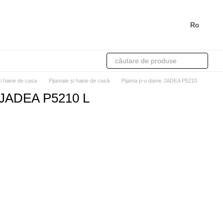
Ro
si haine de casa
Pijamale și haine de casă
Pijama p-u dame JADEA P5210
 JADEA P5210 L