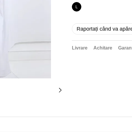
L
Raportați când va apăr
Livrare
Achitare
Garan