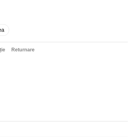
ea
ție
Returnare