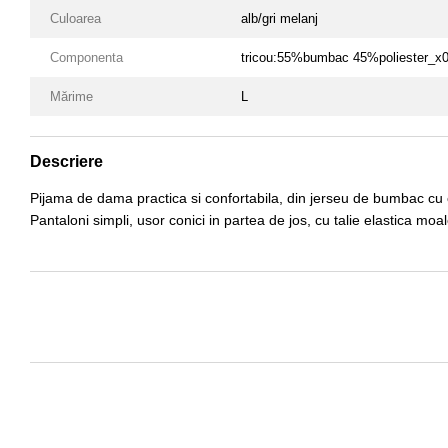
Culoarea
alb/gri melanj
Componenta
tricou:55%bumbac 45%poliester_x
Mărime
L
Descriere
Pijama de dama practica si confortabila, din jerseu de bumbac cu c
Pantaloni simpli, usor conici in partea de jos, cu talie elastica mo