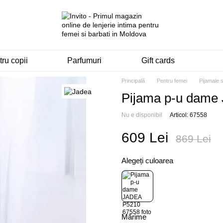
ru copii
Parfumuri
Gift cards
Principală
Pentru femei
Pijamale 
Pijama p-u dame
Nu e disponibil
Articol: 67558
609 Lei
869 Lei
Alegeți culoarea
Mărime