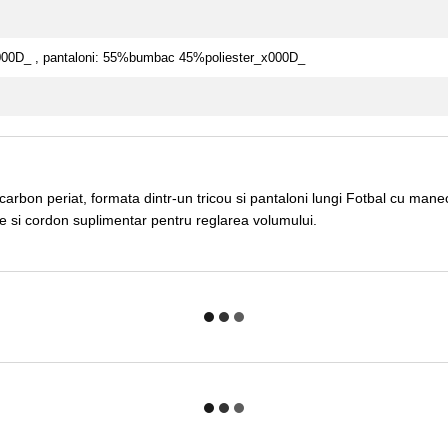
000D_ , pantaloni: 55%bumbac 45%poliester_x000D_
arbon periat, formata dintr-un tricou si pantaloni lungi Fotbal cu man
ale si cordon suplimentar pentru reglarea volumului.