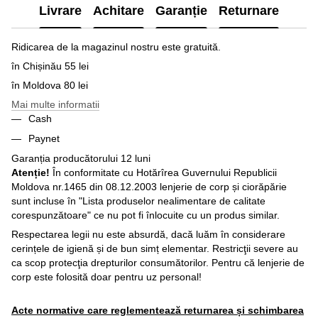
Livrare
Achitare
Garanție
Returnare
Ridicarea de la magazinul nostru este gratuită.
în Chișinău 55 lei
în Moldova 80 lei
Mai multe informatii
Cash
Paynet
Garanția producătorului 12 luni
Atenție!
În conformitate cu Hotărîrea Guvernului Republicii
Moldova nr.1465 din 08.12.2003 lenjerie de corp și ciorăpărie
sunt incluse în "Lista produselor nealimentare de calitate
corespunzătoare" ce nu pot fi înlocuite cu un produs similar.
Respectarea legii nu este absurdă, dacă luăm în considerare
cerințele de igienă și de bun simț elementar. Restricţii severe au
ca scop protecţia drepturilor consumătorilor. Pentru că lenjerie de
corp este folosită doar pentru uz personal!
Acte normative care reglementează returnarea și schimbarea