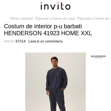
Pentru barbati
Pijamale si haine de casa
Pijamale și haine de
Costum de interior p-u barbati
HENDERSON 41923 HOME XXL
Articol:
67214
Lasa-ți un comentariu