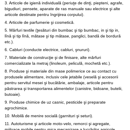
3. Articole de igienă individuală (periuţe de dinţi, piepteni, agrafe,
bigudiuri, pensete, aparate de ras manuale sau electrice şi alte
articole destinate pentru îngrijirea corpului).
4. Articole de parfumerie şi cosmetică.
5. Mărfuri textile (ţesături din bumbac şi tip bumbac, in şi tip in,
lînă şi tip lînă, mătase şi tip mătase, panglici, bandă de bordură
etc.).
6. Cabluri (conducte electrice, cabluri, şnururi).
7. Materiale de construcţie şi de finisare, alte mărfuri
comercializate la metraj (linoleum, peliculă, mochetă etc.).
8. Produse şi materiale din mase polimerice ce au contact cu
produsele alimentare, inclusiv cele jetabile (veselă şi accesorii
pentru servitul mesei şi bucătărie, ambalaje, articole pentru
păstrarea şi transportarea alimentelor (canistre, bidoane, butelii,
butoaie).
9. Produse chimice de uz casnic, pesticide şi preparate
agrochimice.
10. Mobilă de menire socială (garnituri şi seturi).
11. Autoturisme şi articole moto-velo, remorci şi agregate,
mijloace mobile pentru mica mecanizare a lucrărilor agricole,