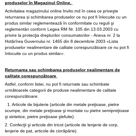
produselor în Magazinul Online.
Activitatea magazinului online Invito.md în ceea ce priveşte
returnarea și schimbarea produselor ce nu pot fi înlocuite cu un
produs similar reglementează în conformitate cu reguli şi
reglementări conform Legea RM Nr. 105 din 13.03.2003 cu
privire la protecţia drepturilor consumatorilor - Anexa nr. 2 la
Hotărîrea Guvernului nr. 1465 din 8 decembrie 2003 «Lista
produselor nealimentare de calitate corespunzătoare ce nu pot fi
înlocuite cu un produs similar».
Returnarea sau schimbarea produselor nealimentare de
calitate corespunzătoare
Astfel, conform listei, nu pot fi returnate sau schimbate
următoarele categorii de produse nealimentare de calitate
corespunzătoare:
1. Articole de bijuterie (articole din metale preţioase, pietre
scumpe, din metale preţioase şi montate cu pietre semipreţioase
şi sintetice, pietre preţioase şlefuite).
2. Confecţii şi articole din tricot (articole de lenjerie de corp,
lenjerie de pat, articole de ciorăpărie).