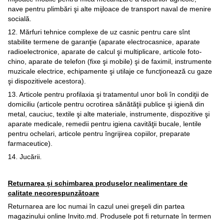
nave pentru plimbări şi alte mijloace de transport naval de menire
socială.
12. Mărfuri tehnice complexe de uz casnic pentru care sînt
stabilite termene de garanţie (aparate electrocasnice, aparate
radioelectronice, aparate de calcul şi multiplicare, articole foto-
chino, aparate de telefon (fixe şi mobile) şi de faximil, instrumente
muzicale electrice, echipamente şi utilaje ce funcţionează cu gaze
şi dispozitivele acestora).
13. Articole pentru profilaxia şi tratamentul unor boli în condiţii de
domiciliu (articole pentru ocrotirea sănătăţii publice şi igienă din
metal, cauciuc, textile şi alte materiale, instrumente, dispozitive şi
aparate medicale, remedii pentru igiena cavităţii bucale, lentile
pentru ochelari, articole pentru îngrijirea copiilor, preparate
farmaceutice).
14. Jucării.
Returnarea și schimbarea produselor nealimentare de
calitate necorespunzătoare
Returnarea are loc numai în cazul unei greşeli din partea
magazinului online Invito.md. Produsele pot fi returnate în termen