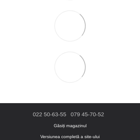
022 50-63-55
079 45-70-52
Găsiți magazinul
Versiunea completă a site-ului