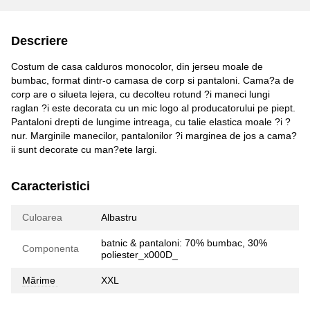
Descriere
Costum de casa calduros monocolor, din jerseu moale de
bumbac, format dintr-o camasa de corp si pantaloni. Cama?a de
corp are o silueta lejera, cu decolteu rotund ?i maneci lungi
raglan ?i este decorata cu un mic logo al producatorului pe piept.
Pantaloni drepti de lungime intreaga, cu talie elastica moale ?i ?
nur. Marginile manecilor, pantalonilor ?i marginea de jos a cama?
ii sunt decorate cu man?ete largi.
Caracteristici
Culoarea
Albastru
batnic & pantaloni: 70% bumbac, 30%
Componenta
poliester_x000D_
Mărime
XXL