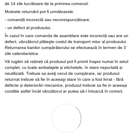
de 14 zile lucrătoare de la primirea comenzii.
Motivele returnării pot fi următoarele:
- comandă incorectă sau necorespunzătoare;
- un defect al produsului.
În cazul în care comanda de asamblare este incorectă sau are un
defect, vânzătorul plăteşte costul de transport retur al produsului.
Returnarea banilor cumpărătorului se efectuează în termen de 3
zile calendaristice.
Vă rugăm să rețineți că produsul pot fi primit înapoi numai în setul
complet, cu toate ambalajele și etichetele, în stare nepurtată și
neutilizată. Trebuie sa aveţi cecul de cumpărare, iar produsul
returnat trebuie să fie în aceeaşi stare în care a fost livrat - fără
defecte și deteriorări mecanice, produsul trebuie sa fie in aceeași
conditie astfel încât vânzătorul ar putea să-l întoarcă în comerț.