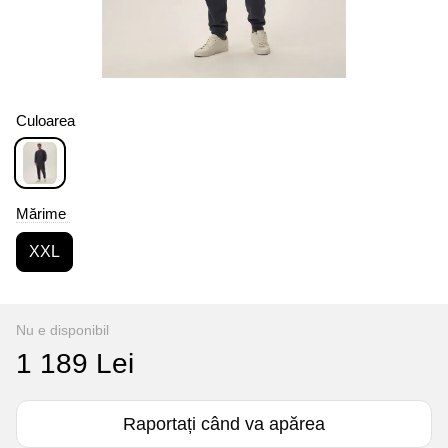
Culoarea
Mărime
XXL
Nu e disponibil
1 189 Lei
Raportați când va apărea