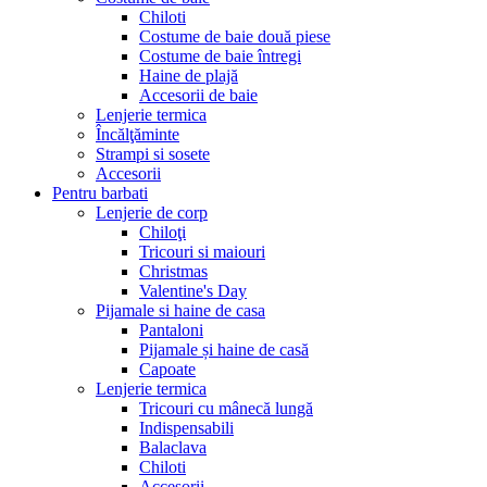
Chiloti
Costume de baie două piese
Costume de baie întregi
Haine de plajă
Accesorii de baie
Lenjerie termica
Încălţăminte
Strampi si sosete
Accesorii
Pentru barbati
Lenjerie de corp
Chiloţi
Tricouri si maiouri
Christmas
Valentine's Day
Pijamale si haine de casa
Pantaloni
Pijamale și haine de casă
Capoate
Lenjerie termica
Tricouri cu mânecă lungă
Indispensabili
Balaclava
Chiloti
Accesorii