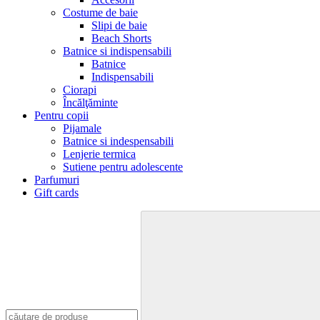
Costume de baie
Slipi de baie
Beach Shorts
Batnice si indispensabili
Batnice
Indispensabili
Ciorapi
Încălţăminte
Pentru copii
Pijamale
Batnice si indespensabili
Lenjerie termica
Sutiene pentru adolescente
Parfumuri
Gift cards