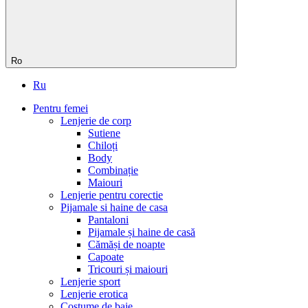
Ro
Ru
Pentru femei
Lenjerie de corp
Sutiene
Chiloți
Body
Сombinație
Maiouri
Lenjerie pentru corectie
Pijamale si haine de casa
Pantaloni
Pijamale și haine de casă
Cămăși de noapte
Capoate
Tricouri și maiouri
Lenjerie sport
Lenjerie erotica
Costume de baie