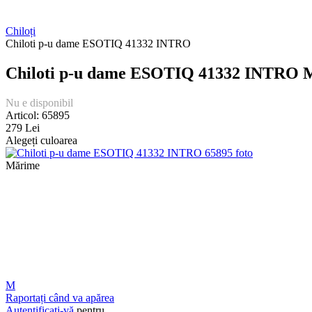
Chiloți
Chiloti p-u dame ESOTIQ 41332 INTRO
Chiloti p-u dame ESOTIQ 41332 INTRO 
Nu e disponibil
Articol: 65895
279 Lei
Alegeți culoarea
Mărime
M
Raportați când va apărea
Autentificați-vă
pentru