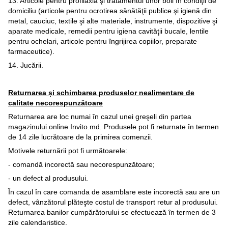
13. Articole pentru profilaxia şi tratamentul unor boli în condiţii de
domiciliu (articole pentru ocrotirea sănătăţii publice şi igienă din
metal, cauciuc, textile şi alte materiale, instrumente, dispozitive şi
aparate medicale, remedii pentru igiena cavităţii bucale, lentile
pentru ochelari, articole pentru îngrijirea copiilor, preparate
farmaceutice).
14. Jucării.
Returnarea și schimbarea produselor nealimentare de
calitate necorespunzătoare
Returnarea are loc numai în cazul unei greşeli din partea
magazinului online Invito.md. Produsele pot fi returnate în termen
de 14 zile lucrătoare de la primirea comenzii.
Motivele returnării pot fi următoarele:
- comandă incorectă sau necorespunzătoare;
- un defect al produsului.
În cazul în care comanda de asamblare este incorectă sau are un
defect, vânzătorul plăteşte costul de transport retur al produsului.
Returnarea banilor cumpărătorului se efectuează în termen de 3
zile calendaristice.