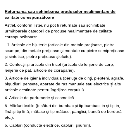
Returnarea sau schimbarea produselor nealimentare de
calitate corespunzătoare
Astfel, conform listei, nu pot fi returnate sau schimbate
următoarele categorii de produse nealimentare de calitate
corespunzătoare:
1. Articole de bijuterie (articole din metale preţioase, pietre
scumpe, din metale preţioase şi montate cu pietre semipreţioase
şi sintetice, pietre preţioase şlefuite).
2. Confecţii şi articole din tricot (articole de lenjerie de corp,
lenjerie de pat, articole de ciorăpărie).
3. Articole de igienă individuală (periuţe de dinţi, piepteni, agrafe,
bigudiuri, pensete, aparate de ras manuale sau electrice şi alte
articole destinate pentru îngrijirea corpului).
4. Articole de parfumerie şi cosmetică.
5. Mărfuri textile (ţesături din bumbac şi tip bumbac, in şi tip in,
lînă şi tip lînă, mătase şi tip mătase, panglici, bandă de bordură
etc.).
6. Cabluri (conducte electrice, cabluri, şnururi).