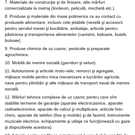
7. Materiale de construcţie şi de finisare, alte mărfuri
comercializate la metraj (linoleum, peliculă, mochetă etc.).
8. Produse şi materiale din mase polimerice ce au contact cu
produsele alimentare, inclusiv cele jetabile (veselă şi accesorii
pentru servitul mesei şi bucătărie, ambalaje, articole pentru
păstrarea şi transportarea alimentelor (canistre, bidoane, butelii,
butoaie).
9. Produse chimice de uz casnic, pesticide şi preparate
agrochimice.
10. Mobilă de menire socială (garnituri şi seturi).
11. Autoturisme şi articole moto-velo, remorci şi agregate,
mijloace mobile pentru mica mecanizare a lucrărilor agricole,
nave pentru plimbări şi alte mijloace de transport naval de menire
socială.
12. Mărfuri tehnice complexe de uz casnic pentru care sînt
stabilite termene de garanţie (aparate electrocasnice, aparate
radioelectronice, aparate de calcul şi multiplicare, articole foto-
chino, aparate de telefon (fixe şi mobile) şi de faximil, instrumente
muzicale electrice, echipamente şi utilaje ce funcţionează cu gaze
şi dispozitivele acestora).