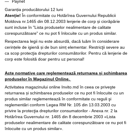
Paynet
Garanția producătorului 12 luni
Atenție!
În conformitate cu Hotărîrea Guvernului Republicii
Moldova nr.1465 din 08.12.2003 lenjerie de corp și ciorăpărie
sunt incluse în "Lista produselor nealimentare de calitate
corespunzătoare" ce nu pot fi înlocuite cu un produs similar.
Respectarea legii nu este absurdă, dacă luăm în considerare
cerințele de igienă și de bun simț elementar. Restricţii severe au
ca scop protecţia drepturilor consumătorilor. Pentru că lenjerie de
corp este folosită doar pentru uz personal!
Acte normative care reglementează returnarea și schimbarea
produselor în Magazinul Online.
Activitatea magazinului online Invito.md în ceea ce priveşte
returnarea și schimbarea produselor ce nu pot fi înlocuite cu un
produs similar reglementează în conformitate cu reguli şi
reglementări conform Legea RM Nr. 105 din 13.03.2003 cu
privire la protecţia drepturilor consumatorilor - Anexa nr. 2 la
Hotărîrea Guvernului nr. 1465 din 8 decembrie 2003 «Lista
produselor nealimentare de calitate corespunzătoare ce nu pot fi
înlocuite cu un produs similar».