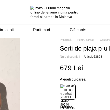
ru copii
Parfumuri
Gift cards
Principală
Pentru barbati
Costume
Sorti de plaja p
Nu e disponibil
Articol: 63828
679 Lei
Alegeți culoarea
Mărime