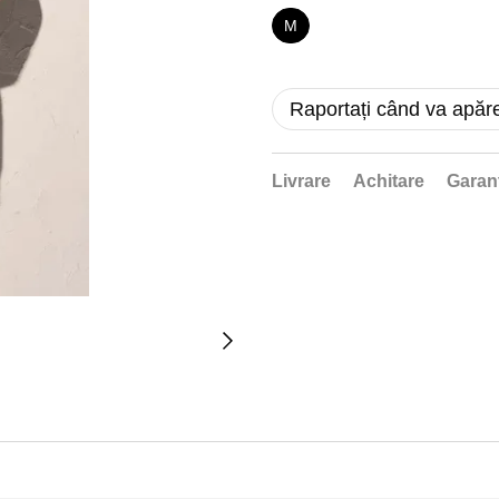
M
Raportați când va apăr
Livrare
Achitare
Garan