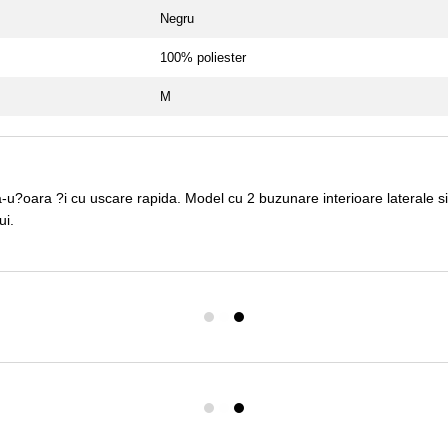
Negru
100% poliester
M
ra-u?oara ?i cu uscare rapida. Model cu 2 buzunare interioare laterale 
ui.