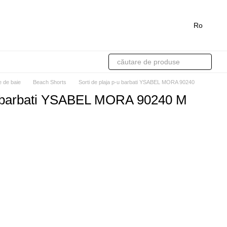
Ro
 de baie
Beach Shorts
Sorti de plaja p-u barbati YSABEL MORA 90240
-u barbati YSABEL MORA 90240 M