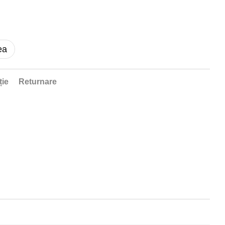
ea
ție
Returnare