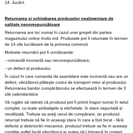
14. Jucării.
Returnarea și schimbarea produselor nealimentare de
calitate necorespunzătoare
Returnarea are loc numai în cazul unei greşeli din partea
magazinului online Invito.md. Produsele pot fi returnate în termen
de 14 zile lucrătoare de la primirea comenzii.
Motivele returnării pot fi următoarele:
- comandă incorectă sau necorespunzătoare;
- un defect al produsului.
În cazul în care comanda de asamblare este incorectă sau are un
defect, vânzătorul plăteşte costul de transport retur al produsului.
Returnarea banilor cumpărătorului se efectuează în termen de 3
zile calendaristice.
Vă rugăm să rețineți că produsul pot fi primit înapoi numai în setul
complet, cu toate ambalajele și etichetele, în stare nepurtată și
neutilizată. Trebuie sa aveţi cecul de cumpărare, iar produsul
returnat trebuie să fie în aceeaşi stare în care a fost livrat - fără
defecte și deteriorări mecanice, produsul trebuie sa fie in aceeași
conditie astfel încât vânzătorul ar putea să-l întoarcă în comerț.