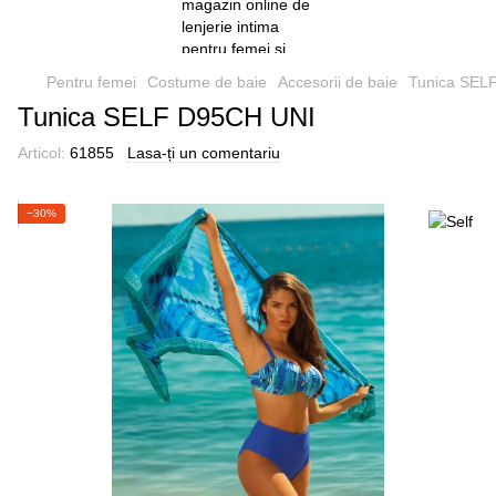
Pentru femei
Costume de baie
Accesorii de baie
Tunica SEL
Tunica SELF D95CH UNI
Articol:
61855
Lasa-ți un comentariu
−30%