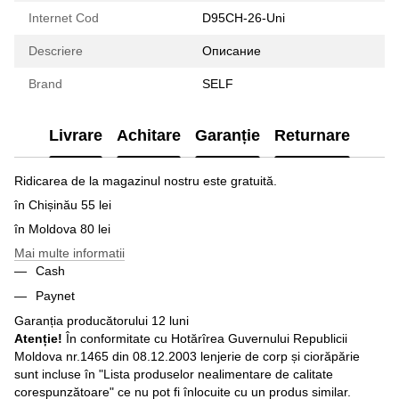
Internet Cod
D95CH-26-Uni
Descriere
Описание
Brand
SELF
Livrare
Achitare
Garanție
Returnare
Ridicarea de la magazinul nostru este gratuită.
în Chișinău 55 lei
în Moldova 80 lei
Mai multe informatii
Cash
Paynet
Garanția producătorului 12 luni
Atenție!
În conformitate cu Hotărîrea Guvernului Republicii
Moldova nr.1465 din 08.12.2003 lenjerie de corp și ciorăpărie
sunt incluse în "Lista produselor nealimentare de calitate
corespunzătoare" ce nu pot fi înlocuite cu un produs similar.