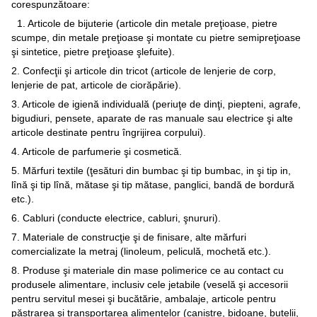
corespunzătoare:
1. Articole de bijuterie (articole din metale preţioase, pietre
scumpe, din metale preţioase şi montate cu pietre semipreţioase
şi sintetice, pietre preţioase şlefuite).
2. Confecţii şi articole din tricot (articole de lenjerie de corp,
lenjerie de pat, articole de ciorăpărie).
3. Articole de igienă individuală (periuţe de dinţi, piepteni, agrafe,
bigudiuri, pensete, aparate de ras manuale sau electrice şi alte
articole destinate pentru îngrijirea corpului).
4. Articole de parfumerie şi cosmetică.
5. Mărfuri textile (ţesături din bumbac şi tip bumbac, in şi tip in,
lînă şi tip lînă, mătase şi tip mătase, panglici, bandă de bordură
etc.).
6. Cabluri (conducte electrice, cabluri, şnururi).
7. Materiale de construcţie şi de finisare, alte mărfuri
comercializate la metraj (linoleum, peliculă, mochetă etc.).
8. Produse şi materiale din mase polimerice ce au contact cu
produsele alimentare, inclusiv cele jetabile (veselă şi accesorii
pentru servitul mesei şi bucătărie, ambalaje, articole pentru
păstrarea şi transportarea alimentelor (canistre, bidoane, butelii,