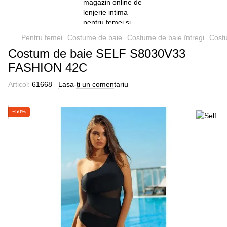
Pentru femei
Costume de baie
Costume de baie întregi
Cost
Costum de baie SELF S8030V33
FASHION 42C
Articol:
61668
Lasa-ți un comentariu
−50%