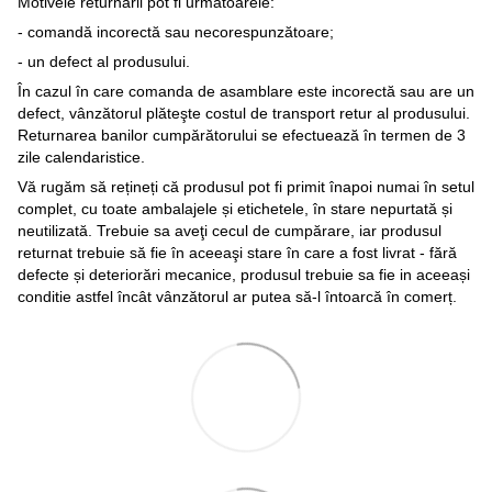
Motivele returnării pot fi următoarele:
- comandă incorectă sau necorespunzătoare;
- un defect al produsului.
În cazul în care comanda de asamblare este incorectă sau are un
defect, vânzătorul plăteşte costul de transport retur al produsului.
Returnarea banilor cumpărătorului se efectuează în termen de 3
zile calendaristice.
Vă rugăm să rețineți că produsul pot fi primit înapoi numai în setul
complet, cu toate ambalajele și etichetele, în stare nepurtată și
neutilizată. Trebuie sa aveţi cecul de cumpărare, iar produsul
returnat trebuie să fie în aceeaşi stare în care a fost livrat - fără
defecte și deteriorări mecanice, produsul trebuie sa fie in aceeași
conditie astfel încât vânzătorul ar putea să-l întoarcă în comerț.