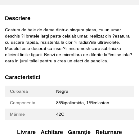
Descriere
Costum de baie de dama dintr-o singura piesa, cu un umar
deschis ?i bretele largi peste celalalt umar, realizat din ?esatura
cu uscare rapida, rezistenta la clor ?i radia?iile ultraviolete.
Modelul este decorat cu inser?ii micromesh care subliniaza
eficient liniile figurii. Benzi de microfibra de diferite la?imi se infa?
oara in jurul taliei pentru a crea un efect de panglica.
Caracteristici
Culoarea
Negru
Componenta
85%poliamida, 15%elastan
Mărime
42C
Livrare
Achitare
Garanție
Returnare