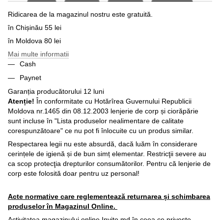
Ridicarea de la magazinul nostru este gratuită.
în Chișinău 55 lei
în Moldova 80 lei
Mai multe informatii
Cash
Paynet
Garanția producătorului 12 luni
Atenție!
În conformitate cu Hotărîrea Guvernului Republicii
Moldova nr.1465 din 08.12.2003 lenjerie de corp și ciorăpărie
sunt incluse în "Lista produselor nealimentare de calitate
corespunzătoare" ce nu pot fi înlocuite cu un produs similar.
Respectarea legii nu este absurdă, dacă luăm în considerare
cerințele de igienă și de bun simț elementar. Restricţii severe au
ca scop protecţia drepturilor consumătorilor. Pentru că lenjerie de
corp este folosită doar pentru uz personal!
Acte normative care reglementează returnarea și schimbarea
produselor în Magazinul Online.
Activitatea magazinului online Invito.md în ceea ce priveşte