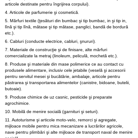
articole destinate pentru îngrijirea corpului).
4. Articole de parfumerie şi cosmetică.
5. Mărfuri textile (ţesături din bumbac şi tip bumbac, in şi tip in,
lînă şi tip lînă, mătase şi tip mătase, panglici, bandă de bordură
etc.).
6. Cabluri (conducte electrice, cabluri, şnururi).
7. Materiale de construcţie şi de finisare, alte mărfuri
comercializate la metraj (linoleum, peliculă, mochetă etc.).
8. Produse şi materiale din mase polimerice ce au contact cu
produsele alimentare, inclusiv cele jetabile (veselă şi accesorii
pentru servitul mesei şi bucătărie, ambalaje, articole pentru
păstrarea şi transportarea alimentelor (canistre, bidoane, butelii,
butoaie).
9. Produse chimice de uz casnic, pesticide şi preparate
agrochimice.
10. Mobilă de menire socială (garnituri şi seturi).
11. Autoturisme şi articole moto-velo, remorci şi agregate,
mijloace mobile pentru mica mecanizare a lucrărilor agricole,
nave pentru plimbări şi alte mijloace de transport naval de menire