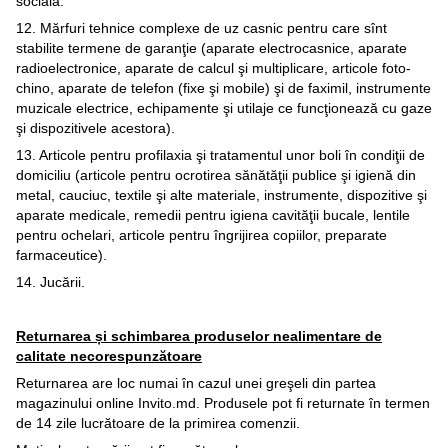
socială.
12. Mărfuri tehnice complexe de uz casnic pentru care sînt
stabilite termene de garanţie (aparate electrocasnice, aparate
radioelectronice, aparate de calcul şi multiplicare, articole foto-
chino, aparate de telefon (fixe şi mobile) şi de faximil, instrumente
muzicale electrice, echipamente şi utilaje ce funcţionează cu gaze
şi dispozitivele acestora).
13. Articole pentru profilaxia şi tratamentul unor boli în condiţii de
domiciliu (articole pentru ocrotirea sănătăţii publice şi igienă din
metal, cauciuc, textile şi alte materiale, instrumente, dispozitive şi
aparate medicale, remedii pentru igiena cavităţii bucale, lentile
pentru ochelari, articole pentru îngrijirea copiilor, preparate
farmaceutice).
14. Jucării.
Returnarea și schimbarea produselor nealimentare de
calitate necorespunzătoare
Returnarea are loc numai în cazul unei greşeli din partea
magazinului online Invito.md. Produsele pot fi returnate în termen
de 14 zile lucrătoare de la primirea comenzii.