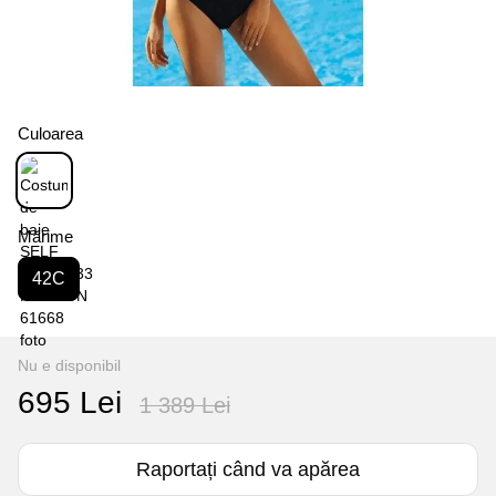
Culoarea
Mărime
42C
Nu e disponibil
695 Lei
1 389 Lei
Raportați când va apărea