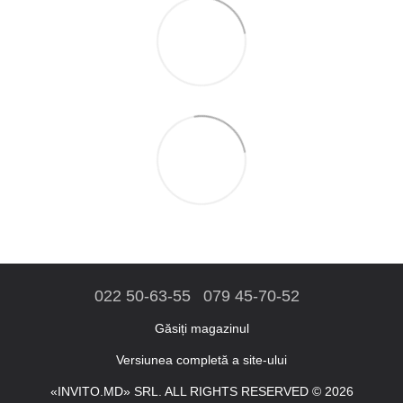
022 50-63-55
079 45-70-52
Găsiți magazinul
Versiunea completă a site-ului
«INVITO.MD» SRL. ALL RIGHTS RESERVED © 2026