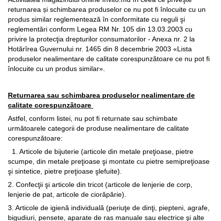
returnarea și schimbarea produselor ce nu pot fi înlocuite cu un
produs similar reglementează în conformitate cu reguli şi
reglementări conform Legea RM Nr. 105 din 13.03.2003 cu
privire la protecţia drepturilor consumatorilor - Anexa nr. 2 la
Hotărîrea Guvernului nr. 1465 din 8 decembrie 2003 «Lista
produselor nealimentare de calitate corespunzătoare ce nu pot fi
înlocuite cu un produs similar».
Returnarea sau schimbarea produselor nealimentare de
calitate corespunzătoare
Astfel, conform listei, nu pot fi returnate sau schimbate
următoarele categorii de produse nealimentare de calitate
corespunzătoare:
1. Articole de bijuterie (articole din metale preţioase, pietre
scumpe, din metale preţioase şi montate cu pietre semipreţioase
şi sintetice, pietre preţioase şlefuite).
2. Confecţii şi articole din tricot (articole de lenjerie de corp,
lenjerie de pat, articole de ciorăpărie).
3. Articole de igienă individuală (periuţe de dinţi, piepteni, agrafe,
bigudiuri, pensete, aparate de ras manuale sau electrice şi alte