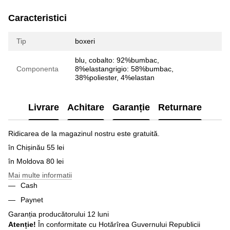
Caracteristici
Tip
boxeri
blu, cobalto: 92%bumbac,
Componenta
8%elastangrigio: 58%bumbac,
38%poliester, 4%elastan
Livrare
Achitare
Garanție
Returnare
Ridicarea de la magazinul nostru este gratuită.
în Chișinău 55 lei
în Moldova 80 lei
Mai multe informatii
Cash
Paynet
Garanția producătorului 12 luni
Atenție!
În conformitate cu Hotărîrea Guvernului Republicii