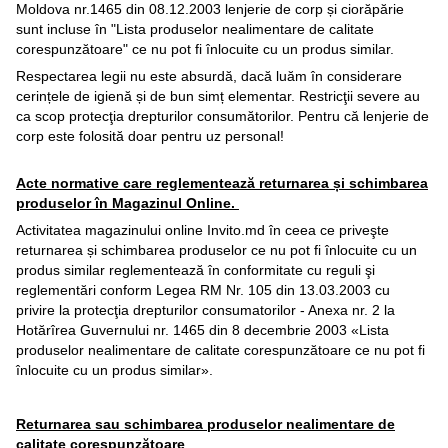
Moldova nr.1465 din 08.12.2003 lenjerie de corp și ciorăpărie
sunt incluse în "Lista produselor nealimentare de calitate
corespunzătoare" ce nu pot fi înlocuite cu un produs similar.
Respectarea legii nu este absurdă, dacă luăm în considerare
cerințele de igienă și de bun simț elementar. Restricţii severe au
ca scop protecţia drepturilor consumătorilor. Pentru că lenjerie de
corp este folosită doar pentru uz personal!
Acte normative care reglementează returnarea și schimbarea
produselor în Magazinul Online.
Activitatea magazinului online Invito.md în ceea ce priveşte
returnarea și schimbarea produselor ce nu pot fi înlocuite cu un
produs similar reglementează în conformitate cu reguli şi
reglementări conform Legea RM Nr. 105 din 13.03.2003 cu
privire la protecţia drepturilor consumatorilor - Anexa nr. 2 la
Hotărîrea Guvernului nr. 1465 din 8 decembrie 2003 «Lista
produselor nealimentare de calitate corespunzătoare ce nu pot fi
înlocuite cu un produs similar».
Returnarea sau schimbarea produselor nealimentare de
calitate corespunzătoare