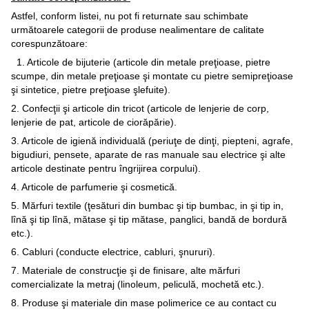
Astfel, conform listei, nu pot fi returnate sau schimbate
următoarele categorii de produse nealimentare de calitate
corespunzătoare:
1. Articole de bijuterie (articole din metale preţioase, pietre
scumpe, din metale preţioase şi montate cu pietre semipreţioase
şi sintetice, pietre preţioase şlefuite).
2. Confecţii şi articole din tricot (articole de lenjerie de corp,
lenjerie de pat, articole de ciorăpărie).
3. Articole de igienă individuală (periuţe de dinţi, piepteni, agrafe,
bigudiuri, pensete, aparate de ras manuale sau electrice şi alte
articole destinate pentru îngrijirea corpului).
4. Articole de parfumerie şi cosmetică.
5. Mărfuri textile (ţesături din bumbac şi tip bumbac, in şi tip in,
lînă şi tip lînă, mătase şi tip mătase, panglici, bandă de bordură
etc.).
6. Cabluri (conducte electrice, cabluri, şnururi).
7. Materiale de construcţie şi de finisare, alte mărfuri
comercializate la metraj (linoleum, peliculă, mochetă etc.).
8. Produse şi materiale din mase polimerice ce au contact cu