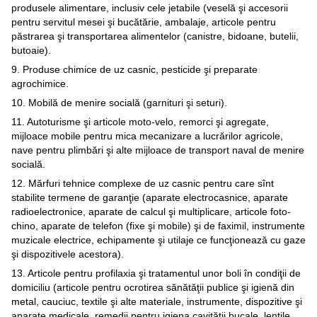
produsele alimentare, inclusiv cele jetabile (veselă şi accesorii
pentru servitul mesei şi bucătărie, ambalaje, articole pentru
păstrarea şi transportarea alimentelor (canistre, bidoane, butelii,
butoaie).
9. Produse chimice de uz casnic, pesticide şi preparate
agrochimice.
10. Mobilă de menire socială (garnituri şi seturi).
11. Autoturisme şi articole moto-velo, remorci şi agregate,
mijloace mobile pentru mica mecanizare a lucrărilor agricole,
nave pentru plimbări şi alte mijloace de transport naval de menire
socială.
12. Mărfuri tehnice complexe de uz casnic pentru care sînt
stabilite termene de garanţie (aparate electrocasnice, aparate
radioelectronice, aparate de calcul şi multiplicare, articole foto-
chino, aparate de telefon (fixe şi mobile) şi de faximil, instrumente
muzicale electrice, echipamente şi utilaje ce funcţionează cu gaze
şi dispozitivele acestora).
13. Articole pentru profilaxia şi tratamentul unor boli în condiţii de
domiciliu (articole pentru ocrotirea sănătăţii publice şi igienă din
metal, cauciuc, textile şi alte materiale, instrumente, dispozitive şi
aparate medicale, remedii pentru igiena cavităţii bucale, lentile