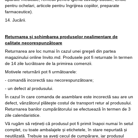
pentru ochelari, articole pentru îngrijirea copiilor, preparate
farmaceutice).
14. Jucării.
Returnarea și schimbarea produselor nealimentare de
calitate necorespunzătoare
Returnarea are loc numai în cazul unei greşeli din partea
magazinului online Invito.md. Produsele pot fi returnate în termen
de 14 zile lucrătoare de la primirea comenzii.
Motivele returnării pot fi următoarele:
- comandă incorectă sau necorespunzătoare;
- un defect al produsului.
În cazul în care comanda de asamblare este incorectă sau are un
defect, vânzătorul plăteşte costul de transport retur al produsului.
Returnarea banilor cumpărătorului se efectuează în termen de 3
zile calendaristice.
Vă rugăm să rețineți că produsul pot fi primit înapoi numai în setul
complet, cu toate ambalajele și etichetele, în stare nepurtată și
neutilizată. Trebuie sa aveţi cecul de cumpărare, iar produsul