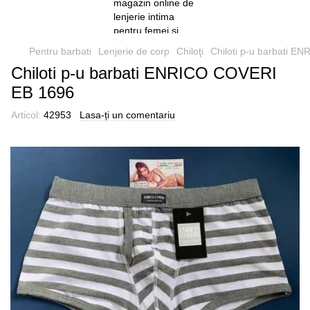
Pentru barbati
Lenjerie de corp
Chiloţi
Chiloti p-u barbati 
Chiloti p-u barbati ENRICO COVERI
EB 1696
Articol:
42953
Lasa-ți un comentariu