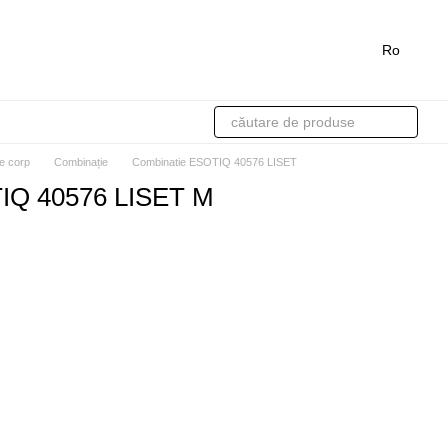
Ro
de corp
Сombinație
Combinatie ESOTIQ 40576 LISET
IQ 40576 LISET M