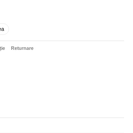
ea
ție
Returnare