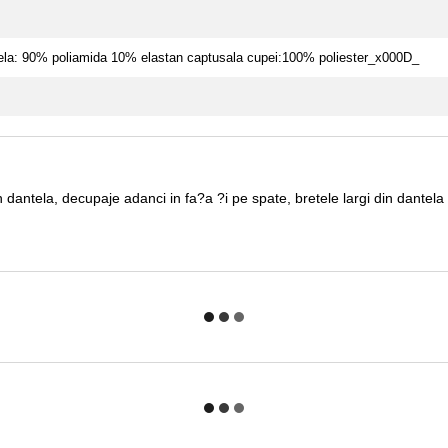
ela: 90% poliamida 10% elastan captusala cupei:100% poliester_x000D_
dantela, decupaje adanci in fa?a ?i pe spate, bretele largi din dantel