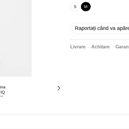
S
M
Raportați când va apăr
Livrare
Achitare
Garan