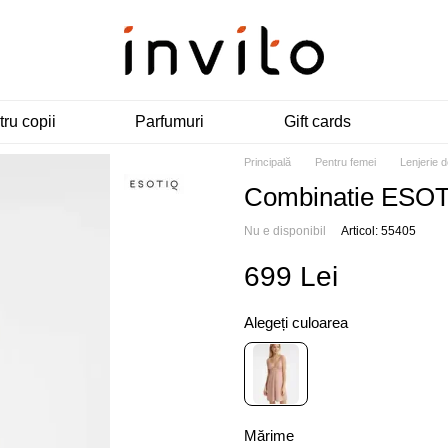
ru copii
Parfumuri
Gift cards
Principală
Pentru femei
Lenjerie 
Combinatie ESOT
Nu e disponibil
Articol: 55405
699 Lei
Alegeți culoarea
Mărime