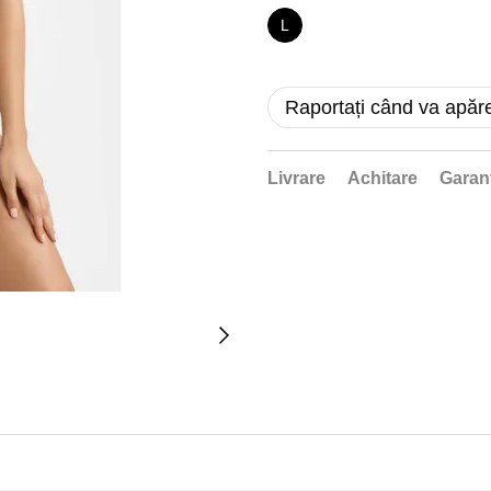
L
Raportați când va apăr
Livrare
Achitare
Garan