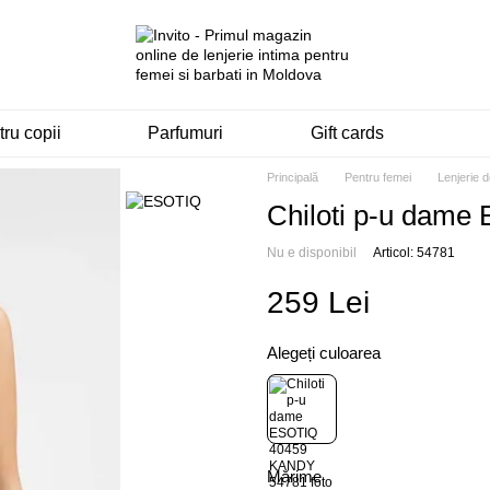
ru copii
Parfumuri
Gift cards
Principală
Pentru femei
Lenjerie 
Chiloti p-u dam
Nu e disponibil
Articol: 54781
259 Lei
Alegeți culoarea
Mărime