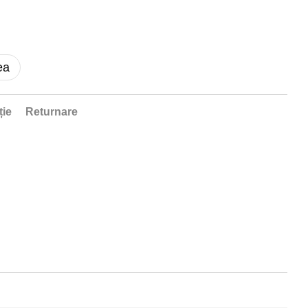
ea
ție
Returnare