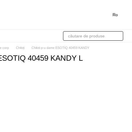
Ro
de corp
Chiloți
Chiloti p-u dame ESOTIQ 40459 KANDY
e ESOTIQ 40459 KANDY L