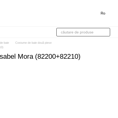
Ro
de baie
Costume de baie două piese
10)
sabel Mora (82200+82210)