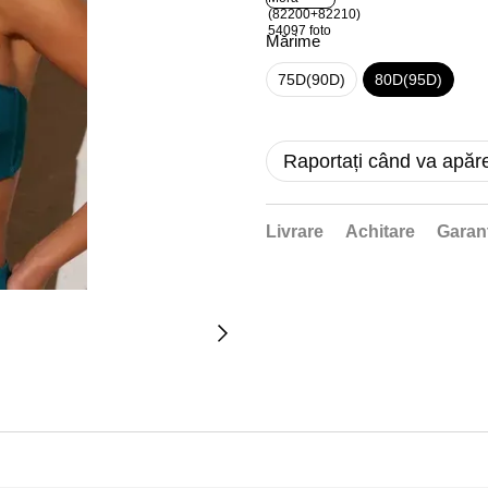
Mărime
75D(90D)
80D(95D)
Raportați când va apăr
Livrare
Achitare
Garan