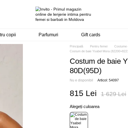
ru copii
Parfumuri
Gift cards
Principală
Pentru femei
Costume 
Costum de baie Ysabel Mora (82200+822
Costum de baie Y
80D(95D)
Nu e disponibil
Articol: 54097
815 Lei
1 629 Lei
Alegeți culoarea