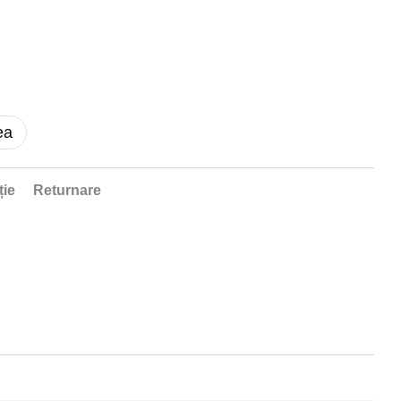
ea
ție
Returnare