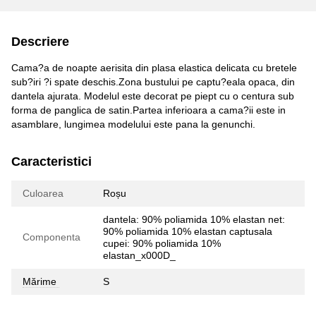
Descriere
Cama?a de noapte aerisita din plasa elastica delicata cu bretele
sub?iri ?i spate deschis.Zona bustului pe captu?eala opaca, din
dantela ajurata. Modelul este decorat pe piept cu o centura sub
forma de panglica de satin.Partea inferioara a cama?ii este in
asamblare, lungimea modelului este pana la genunchi.
Caracteristici
Culoarea
Roșu
dantela: 90% poliamida 10% elastan net:
90% poliamida 10% elastan captusala
Componenta
cupei: 90% poliamida 10%
elastan_x000D_
Mărime
S