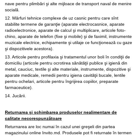
nave pentru plimbări şi alte mijloace de transport naval de menire
socială.
12. Mărfuri tehnice complexe de uz casnic pentru care sînt
stabilite termene de garanţie (aparate electrocasnice, aparate
radioelectronice, aparate de calcul şi multiplicare, articole foto-
chino, aparate de telefon (fixe şi mobile) şi de faximil, instrumente
muzicale electrice, echipamente şi utilaje ce funcţionează cu gaze
şi dispozitivele acestora).
13. Articole pentru profilaxia şi tratamentul unor boli în condiţii de
domiciliu (articole pentru ocrotirea sănătăţii publice şi igienă din
metal, cauciuc, textile şi alte materiale, instrumente, dispozitive şi
aparate medicale, remedii pentru igiena cavităţii bucale, lentile
pentru ochelari, articole pentru îngrijirea copiilor, preparate
farmaceutice).
14. Jucării.
Returnarea și schimbarea produselor nealimentare de
calitate necorespunzătoare
Returnarea are loc numai în cazul unei greşeli din partea
magazinului online Invito.md. Produsele pot fi returnate în termen