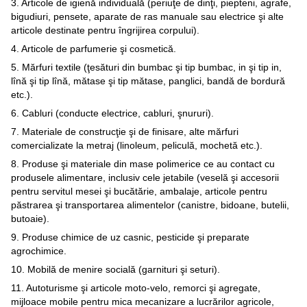
3. Articole de igienă individuală (periuţe de dinţi, piepteni, agrafe,
bigudiuri, pensete, aparate de ras manuale sau electrice şi alte
articole destinate pentru îngrijirea corpului).
4. Articole de parfumerie şi cosmetică.
5. Mărfuri textile (ţesături din bumbac şi tip bumbac, in şi tip in,
lînă şi tip lînă, mătase şi tip mătase, panglici, bandă de bordură
etc.).
6. Cabluri (conducte electrice, cabluri, şnururi).
7. Materiale de construcţie şi de finisare, alte mărfuri
comercializate la metraj (linoleum, peliculă, mochetă etc.).
8. Produse şi materiale din mase polimerice ce au contact cu
produsele alimentare, inclusiv cele jetabile (veselă şi accesorii
pentru servitul mesei şi bucătărie, ambalaje, articole pentru
păstrarea şi transportarea alimentelor (canistre, bidoane, butelii,
butoaie).
9. Produse chimice de uz casnic, pesticide şi preparate
agrochimice.
10. Mobilă de menire socială (garnituri şi seturi).
11. Autoturisme şi articole moto-velo, remorci şi agregate,
mijloace mobile pentru mica mecanizare a lucrărilor agricole,