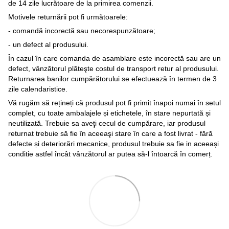
de 14 zile lucrătoare de la primirea comenzii.
Motivele returnării pot fi următoarele:
- comandă incorectă sau necorespunzătoare;
- un defect al produsului.
În cazul în care comanda de asamblare este incorectă sau are un
defect, vânzătorul plăteşte costul de transport retur al produsului.
Returnarea banilor cumpărătorului se efectuează în termen de 3
zile calendaristice.
Vă rugăm să rețineți că produsul pot fi primit înapoi numai în setul
complet, cu toate ambalajele și etichetele, în stare nepurtată și
neutilizată. Trebuie sa aveţi cecul de cumpărare, iar produsul
returnat trebuie să fie în aceeaşi stare în care a fost livrat - fără
defecte și deteriorări mecanice, produsul trebuie sa fie in aceeași
conditie astfel încât vânzătorul ar putea să-l întoarcă în comerț.