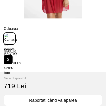
Culoarea
Mărime
S
Nu e disponibil
719 Lei
Raportați când va apărea