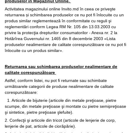
produselor în Magazinul Online.
Activitatea magazinului online Invito.md în ceea ce priveşte
returnarea și schimbarea produselor ce nu pot fi înlocuite cu un
produs similar reglementează în conformitate cu reguli şi
reglementări conform Legea RM Nr. 105 din 13.03.2003 cu
privire la protecţia drepturilor consumatorilor - Anexa nr. 2 la
Hotărîrea Guvernului nr. 1465 din 8 decembrie 2003 «Lista
produselor nealimentare de calitate corespunzătoare ce nu pot fi
înlocuite cu un produs similar».
Returnarea sau schimbarea produselor nealimentare de
calitate corespunzătoare
Astfel, conform listei, nu pot fi returnate sau schimbate
următoarele categorii de produse nealimentare de calitate
corespunzătoare:
1. Articole de bijuterie (articole din metale preţioase, pietre
scumpe, din metale preţioase şi montate cu pietre semipreţioase
şi sintetice, pietre preţioase şlefuite).
2. Confecţii şi articole din tricot (articole de lenjerie de corp,
lenjerie de pat, articole de ciorăpărie).