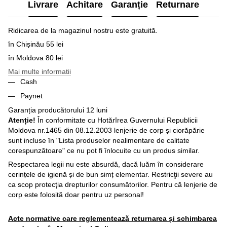
Livrare
Achitare
Garanție
Returnare
Ridicarea de la magazinul nostru este gratuită.
în Chișinău 55 lei
în Moldova 80 lei
Mai multe informatii
Cash
Paynet
Garanția producătorului 12 luni
Atenție!
În conformitate cu Hotărîrea Guvernului Republicii
Moldova nr.1465 din 08.12.2003 lenjerie de corp și ciorăpărie
sunt incluse în "Lista produselor nealimentare de calitate
corespunzătoare" ce nu pot fi înlocuite cu un produs similar.
Respectarea legii nu este absurdă, dacă luăm în considerare
cerințele de igienă și de bun simț elementar. Restricţii severe au
ca scop protecţia drepturilor consumătorilor. Pentru că lenjerie de
corp este folosită doar pentru uz personal!
Acte normative care reglementează returnarea și schimbarea