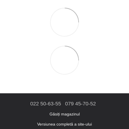
022 50-63-55
079 45-70-52
Găsiți magazinul
Versiunea completă a site-ului