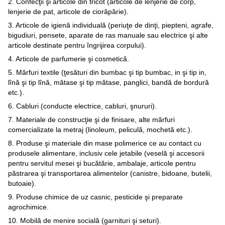
2. Confecţii şi articole din tricot (articole de lenjerie de corp,
lenjerie de pat, articole de ciorăpărie).
3. Articole de igienă individuală (periuţe de dinţi, piepteni, agrafe,
bigudiuri, pensete, aparate de ras manuale sau electrice şi alte
articole destinate pentru îngrijirea corpului).
4. Articole de parfumerie şi cosmetică.
5. Mărfuri textile (ţesături din bumbac şi tip bumbac, in şi tip in,
lînă şi tip lînă, mătase şi tip mătase, panglici, bandă de bordură
etc.).
6. Cabluri (conducte electrice, cabluri, şnururi).
7. Materiale de construcţie şi de finisare, alte mărfuri
comercializate la metraj (linoleum, peliculă, mochetă etc.).
8. Produse şi materiale din mase polimerice ce au contact cu
produsele alimentare, inclusiv cele jetabile (veselă şi accesorii
pentru servitul mesei şi bucătărie, ambalaje, articole pentru
păstrarea şi transportarea alimentelor (canistre, bidoane, butelii,
butoaie).
9. Produse chimice de uz casnic, pesticide şi preparate
agrochimice.
10. Mobilă de menire socială (garnituri şi seturi).