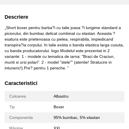
Descriere
„Short boxer pentru barba?i cu talie joasa ?i lungime standard a
piciorului, din bumbac delicat combinat cu elastan. Aceasta ?
esatura este prietenoasa cu pielea, respirabila, impiedicand
transpira?ia corpului. In talie exista o banda elastica larga cusuta,
cu banda producatorului. logo.Modelul este prezentat in 2
variante: 1 - modele cu tematica de iarna: "Braci de Craciun,
munti si ursi polari". 2 - model "stele"" (atentie! Stralucire in
intuneric!).Pre? pentru 1 pereche. "
Caracteristici
Culoarea
Albastru
Tip
Boxer
Componenta
95% bumbac, 5% elastan
Mărime
XXL