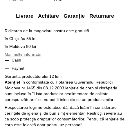
Livrare
Achitare
Garanție
Returnare
Ridicarea de la magazinul nostru este gratuită.
în Chișinău 55 lei
în Moldova 80 lei
Mai multe informatii
Cash
Paynet
Garanția producătorului 12 luni
Atenție!
În conformitate cu Hotărîrea Guvernului Republicii
Moldova nr.1465 din 08.12.2003 lenjerie de corp și ciorăpărie
sunt incluse în "Lista produselor nealimentare de calitate
corespunzătoare" ce nu pot fi înlocuite cu un produs similar.
Respectarea legii nu este absurdă, dacă luăm în considerare
cerințele de igienă și de bun simț elementar. Restricţii severe au
ca scop protecţia drepturilor consumătorilor. Pentru că lenjerie de
corp este folosită doar pentru uz personal!