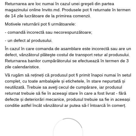
Returnarea are loc numai în cazul unei greşeli din partea
magazinului online Invito.md. Produsele pot fi returnate în termen
de 14 zile lucrătoare de la primirea comenzii.
Motivele returnării pot fi următoarele:
- comandă incorectă sau necorespunzătoare;
- un defect al produsului.
În cazul în care comanda de asamblare este incorectă sau are un
defect, vânzătorul plăteşte costul de transport retur al produsului.
Returnarea banilor cumpărătorului se efectuează în termen de 3
zile calendaristice.
Vă rugăm să rețineți că produsul pot fi primit înapoi numai în setul
complet, cu toate ambalajele și etichetele, în stare nepurtată și
neutilizată. Trebuie sa aveţi cecul de cumpărare, iar produsul
returnat trebuie să fie în aceeaşi stare în care a fost livrat - fără
defecte și deteriorări mecanice, produsul trebuie sa fie in aceeași
conditie astfel încât vânzătorul ar putea să-l întoarcă în comerț.