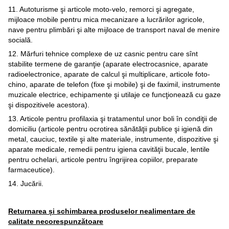
11. Autoturisme şi articole moto-velo, remorci şi agregate,
mijloace mobile pentru mica mecanizare a lucrărilor agricole,
nave pentru plimbări şi alte mijloace de transport naval de menire
socială.
12. Mărfuri tehnice complexe de uz casnic pentru care sînt
stabilite termene de garanţie (aparate electrocasnice, aparate
radioelectronice, aparate de calcul şi multiplicare, articole foto-
chino, aparate de telefon (fixe şi mobile) şi de faximil, instrumente
muzicale electrice, echipamente şi utilaje ce funcţionează cu gaze
şi dispozitivele acestora).
13. Articole pentru profilaxia şi tratamentul unor boli în condiţii de
domiciliu (articole pentru ocrotirea sănătăţii publice şi igienă din
metal, cauciuc, textile şi alte materiale, instrumente, dispozitive şi
aparate medicale, remedii pentru igiena cavităţii bucale, lentile
pentru ochelari, articole pentru îngrijirea copiilor, preparate
farmaceutice).
14. Jucării.
Returnarea și schimbarea produselor nealimentare de
calitate necorespunzătoare