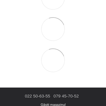
022 50-63-55
079 45-70-52
Găsiți magazinul