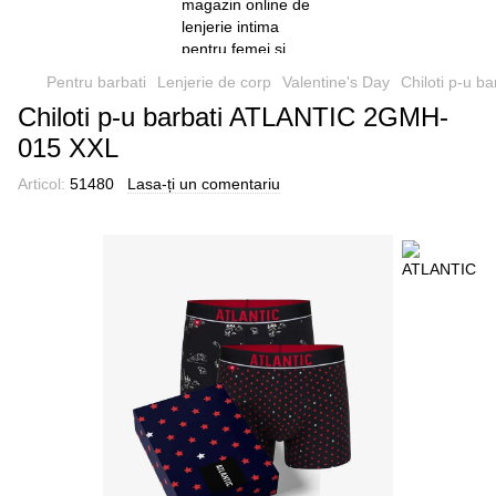
Pentru barbati
Lenjerie de corp
Valentine's Day
Chiloti p-u 
Chiloti p-u barbati ATLANTIC 2GMH-
015 XXL
Articol:
51480
Lasa-ți un comentariu