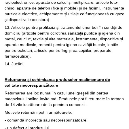
radioelectronice, aparate de calcul şi multiplicare, articole foto-
chino, aparate de telefon (fixe şi mobile) şi de faximil, instrumente
muzicale electrice, echipamente şi utilaje ce funcţionează cu gaze
şi dispozitivele acestora).
13. Articole pentru profilaxia şi tratamentul unor boli în condiţii de
domiciliu (articole pentru ocrotirea sănătăţii publice şi igienă din
metal, cauciuc, textile şi alte materiale, instrumente, dispozitive şi
aparate medicale, remedii pentru igiena cavităţii bucale, lentile
pentru ochelari, articole pentru îngrijirea copiilor, preparate
farmaceutice).
14. Jucării.
Returnarea și schimbarea produselor nealimentare de
calitate necorespunzătoare
Returnarea are loc numai în cazul unei greşeli din partea
magazinului online Invito.md. Produsele pot fi returnate în termen
de 14 zile lucrătoare de la primirea comenzii.
Motivele returnării pot fi următoarele:
- comandă incorectă sau necorespunzătoare;
- un defect al produsului.