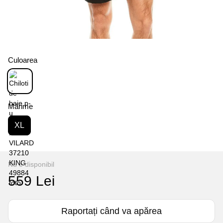
Culoarea
Mărime
XL
Nu e disponibil
559 Lei
Raportați când va apărea