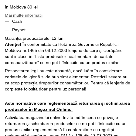
în Moldova 80 lei
Mai multe informatii
Cash
Paynet
Garanția producătorului 12 luni
Atenție!
În conformitate cu Hotărîrea Guvernului Republicii
Moldova nr.1465 din 08.12.2003 lenjerie de corp și ciorăpărie
sunt incluse în "Lista produselor nealimentare de calitate
corespunzătoare" ce nu pot fi înlocuite cu un produs similar.
Respectarea legii nu este absurdă, dacă luăm în considerare
cerințele de igienă și de bun simț elementar. Restricţii severe au
ca scop protecţia drepturilor consumătorilor. Pentru că lenjerie de
corp este folosită doar pentru uz personal!
Acte normative care reglementează returnarea și schimbarea
produselor în Magazinul Online.
Activitatea magazinului online Invito.md în ceea ce priveşte
returnarea și schimbarea produselor ce nu pot fi înlocuite cu un
produs similar reglementează în conformitate cu reguli şi
reglementări conform Legea RM Nr. 105 din 13.03.2003 cu