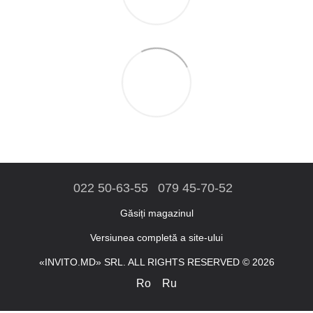
022 50-63-55
079 45-70-52
Găsiți magazinul
Versiunea completă a site-ului
«INVITO.MD» SRL. ALL RIGHTS RESERVED © 2026
Ro
Ru