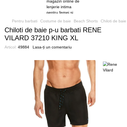
Pentru barbati
Costume de baie
Beach Shorts
Chiloti de ba
Chiloti de baie p-u barbati RENE
VILARD 37210 KING XL
Articol:
49884
Lasa-ți un comentariu