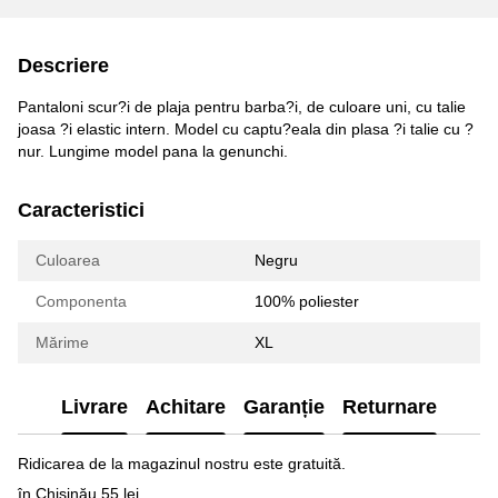
Descriere
Pantaloni scur?i de plaja pentru barba?i, de culoare uni, cu talie
joasa ?i elastic intern. Model cu captu?eala din plasa ?i talie cu ?
nur. Lungime model pana la genunchi.
Caracteristici
Culoarea
Negru
Componenta
100% poliester
Mărime
XL
Livrare
Achitare
Garanție
Returnare
Ridicarea de la magazinul nostru este gratuită.
în Chișinău 55 lei