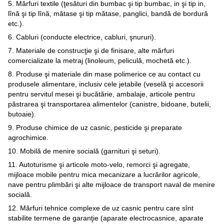
5. Mărfuri textile (ţesături din bumbac şi tip bumbac, in şi tip in,
lînă şi tip lînă, mătase şi tip mătase, panglici, bandă de bordură
etc.).
6. Cabluri (conducte electrice, cabluri, şnururi).
7. Materiale de construcţie şi de finisare, alte mărfuri
comercializate la metraj (linoleum, peliculă, mochetă etc.).
8. Produse şi materiale din mase polimerice ce au contact cu
produsele alimentare, inclusiv cele jetabile (veselă şi accesorii
pentru servitul mesei şi bucătărie, ambalaje, articole pentru
păstrarea şi transportarea alimentelor (canistre, bidoane, butelii,
butoaie).
9. Produse chimice de uz casnic, pesticide şi preparate
agrochimice.
10. Mobilă de menire socială (garnituri şi seturi).
11. Autoturisme şi articole moto-velo, remorci şi agregate,
mijloace mobile pentru mica mecanizare a lucrărilor agricole,
nave pentru plimbări şi alte mijloace de transport naval de menire
socială.
12. Mărfuri tehnice complexe de uz casnic pentru care sînt
stabilite termene de garanţie (aparate electrocasnice, aparate