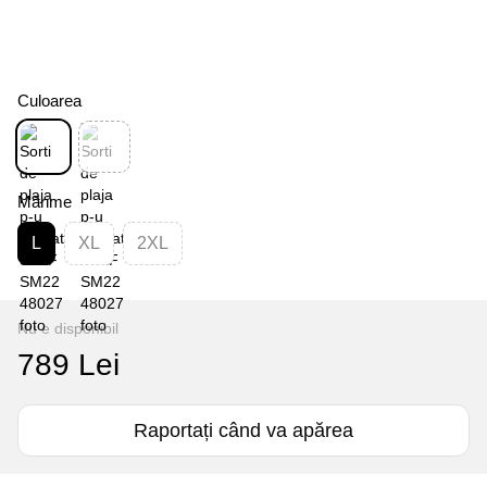
Culoarea
Mărime
L
XL
2XL
Nu e disponibil
789 Lei
Raportați când va apărea