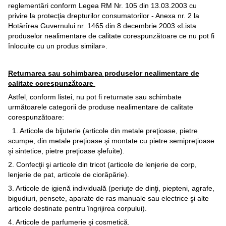
reglementări conform Legea RM Nr. 105 din 13.03.2003 cu
privire la protecţia drepturilor consumatorilor - Anexa nr. 2 la
Hotărîrea Guvernului nr. 1465 din 8 decembrie 2003 «Lista
produselor nealimentare de calitate corespunzătoare ce nu pot fi
înlocuite cu un produs similar».
Returnarea sau schimbarea produselor nealimentare de
calitate corespunzătoare
Astfel, conform listei, nu pot fi returnate sau schimbate
următoarele categorii de produse nealimentare de calitate
corespunzătoare:
1. Articole de bijuterie (articole din metale preţioase, pietre
scumpe, din metale preţioase şi montate cu pietre semipreţioase
şi sintetice, pietre preţioase şlefuite).
2. Confecţii şi articole din tricot (articole de lenjerie de corp,
lenjerie de pat, articole de ciorăpărie).
3. Articole de igienă individuală (periuţe de dinţi, piepteni, agrafe,
bigudiuri, pensete, aparate de ras manuale sau electrice şi alte
articole destinate pentru îngrijirea corpului).
4. Articole de parfumerie şi cosmetică.