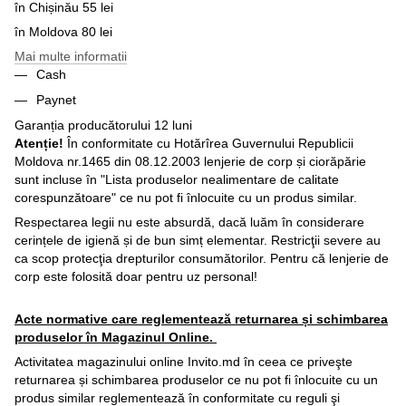
în Chișinău 55 lei
în Moldova 80 lei
Mai multe informatii
Cash
Paynet
Garanția producătorului 12 luni
Atenție!
În conformitate cu Hotărîrea Guvernului Republicii
Moldova nr.1465 din 08.12.2003 lenjerie de corp și ciorăpărie
sunt incluse în "Lista produselor nealimentare de calitate
corespunzătoare" ce nu pot fi înlocuite cu un produs similar.
Respectarea legii nu este absurdă, dacă luăm în considerare
cerințele de igienă și de bun simț elementar. Restricţii severe au
ca scop protecţia drepturilor consumătorilor. Pentru că lenjerie de
corp este folosită doar pentru uz personal!
Acte normative care reglementează returnarea și schimbarea
produselor în Magazinul Online.
Activitatea magazinului online Invito.md în ceea ce priveşte
returnarea și schimbarea produselor ce nu pot fi înlocuite cu un
produs similar reglementează în conformitate cu reguli şi