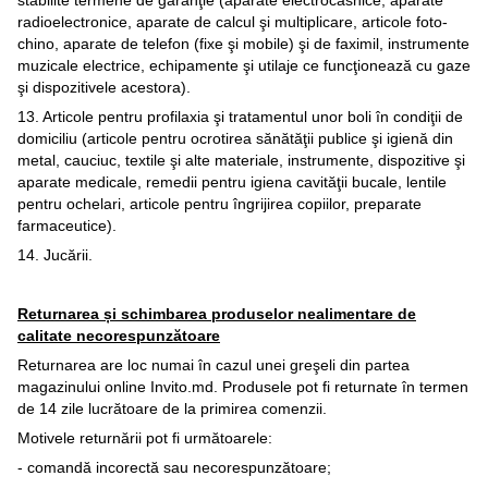
stabilite termene de garanţie (aparate electrocasnice, aparate
radioelectronice, aparate de calcul şi multiplicare, articole foto-
chino, aparate de telefon (fixe şi mobile) şi de faximil, instrumente
muzicale electrice, echipamente şi utilaje ce funcţionează cu gaze
şi dispozitivele acestora).
13. Articole pentru profilaxia şi tratamentul unor boli în condiţii de
domiciliu (articole pentru ocrotirea sănătăţii publice şi igienă din
metal, cauciuc, textile şi alte materiale, instrumente, dispozitive şi
aparate medicale, remedii pentru igiena cavităţii bucale, lentile
pentru ochelari, articole pentru îngrijirea copiilor, preparate
farmaceutice).
14. Jucării.
Returnarea și schimbarea produselor nealimentare de
calitate necorespunzătoare
Returnarea are loc numai în cazul unei greşeli din partea
magazinului online Invito.md. Produsele pot fi returnate în termen
de 14 zile lucrătoare de la primirea comenzii.
Motivele returnării pot fi următoarele:
- comandă incorectă sau necorespunzătoare;