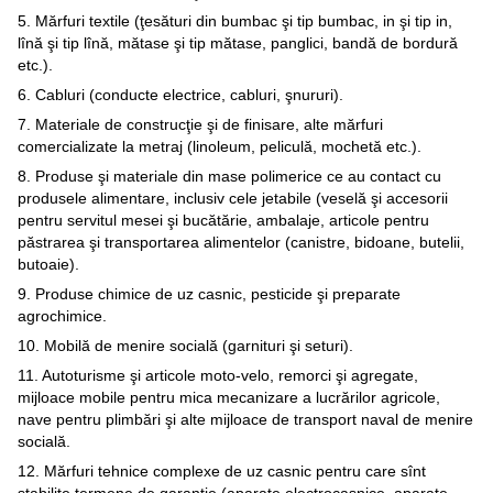
5. Mărfuri textile (ţesături din bumbac şi tip bumbac, in şi tip in,
lînă şi tip lînă, mătase şi tip mătase, panglici, bandă de bordură
etc.).
6. Cabluri (conducte electrice, cabluri, şnururi).
7. Materiale de construcţie şi de finisare, alte mărfuri
comercializate la metraj (linoleum, peliculă, mochetă etc.).
8. Produse şi materiale din mase polimerice ce au contact cu
produsele alimentare, inclusiv cele jetabile (veselă şi accesorii
pentru servitul mesei şi bucătărie, ambalaje, articole pentru
păstrarea şi transportarea alimentelor (canistre, bidoane, butelii,
butoaie).
9. Produse chimice de uz casnic, pesticide şi preparate
agrochimice.
10. Mobilă de menire socială (garnituri şi seturi).
11. Autoturisme şi articole moto-velo, remorci şi agregate,
mijloace mobile pentru mica mecanizare a lucrărilor agricole,
nave pentru plimbări şi alte mijloace de transport naval de menire
socială.
12. Mărfuri tehnice complexe de uz casnic pentru care sînt