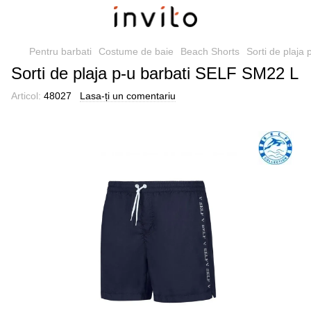
Pentru barbati
Costume de baie
Beach Shorts
Sorti de plaja
Sorti de plaja p-u barbati SELF SM22 L
Articol:
48027
Lasa-ți un comentariu