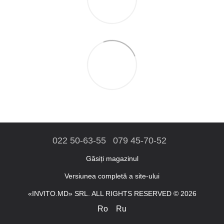
022 50-63-55
079 45-70-52
Găsiți magazinul
Versiunea completă a site-ului
«INVITO.MD» SRL. ALL RIGHTS RESERVED © 2026
Ro
Ru