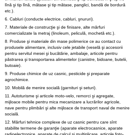
lînă şi tip lînă, mătase şi tip mătase, panglici, bandă de bordură
etc.).
6. Cabluri (conducte electrice, cabluri, şnururi).
7. Materiale de construcţie şi de finisare, alte mărfuri
comercializate la metraj (linoleum, peliculă, mochetă etc.).
8. Produse şi materiale din mase polimerice ce au contact cu
produsele alimentare, inclusiv cele jetabile (veselă şi accesorii
pentru servitul mesei şi bucătărie, ambalaje, articole pentru
păstrarea şi transportarea alimentelor (canistre, bidoane, butelii,
butoaie).
9. Produse chimice de uz casnic, pesticide şi preparate
agrochimice.
10. Mobilă de menire socială (garnituri şi seturi).
11. Autoturisme şi articole moto-velo, remorci şi agregate,
mijloace mobile pentru mica mecanizare a lucrărilor agricole,
nave pentru plimbări şi alte mijloace de transport naval de menire
socială.
12. Mărfuri tehnice complexe de uz casnic pentru care sînt
stabilite termene de garanţie (aparate electrocasnice, aparate
radioelectronice, aparate de calcul şi multiplicare, articole foto-