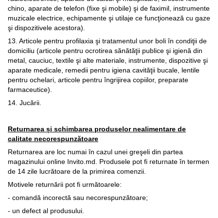
chino, aparate de telefon (fixe şi mobile) şi de faximil, instrumente
muzicale electrice, echipamente şi utilaje ce funcţionează cu gaze
şi dispozitivele acestora).
13. Articole pentru profilaxia şi tratamentul unor boli în condiţii de
domiciliu (articole pentru ocrotirea sănătăţii publice şi igienă din
metal, cauciuc, textile şi alte materiale, instrumente, dispozitive şi
aparate medicale, remedii pentru igiena cavităţii bucale, lentile
pentru ochelari, articole pentru îngrijirea copiilor, preparate
farmaceutice).
14. Jucării.
Returnarea și schimbarea produselor nealimentare de
calitate necorespunzătoare
Returnarea are loc numai în cazul unei greşeli din partea
magazinului online Invito.md. Produsele pot fi returnate în termen
de 14 zile lucrătoare de la primirea comenzii.
Motivele returnării pot fi următoarele:
- comandă incorectă sau necorespunzătoare;
- un defect al produsului.