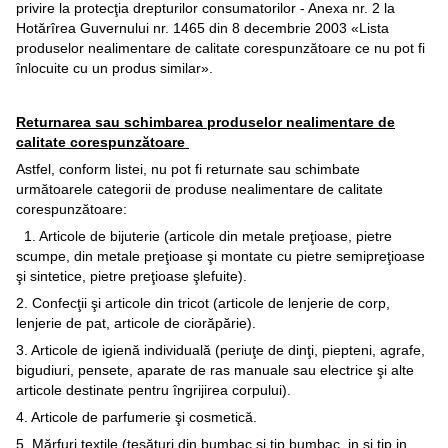
privire la protecţia drepturilor consumatorilor - Anexa nr. 2 la
Hotărîrea Guvernului nr. 1465 din 8 decembrie 2003 «Lista
produselor nealimentare de calitate corespunzătoare ce nu pot fi
înlocuite cu un produs similar».
Returnarea sau schimbarea produselor nealimentare de
calitate corespunzătoare
Astfel, conform listei, nu pot fi returnate sau schimbate
următoarele categorii de produse nealimentare de calitate
corespunzătoare:
1. Articole de bijuterie (articole din metale preţioase, pietre
scumpe, din metale preţioase şi montate cu pietre semipreţioase
şi sintetice, pietre preţioase şlefuite).
2. Confecţii şi articole din tricot (articole de lenjerie de corp,
lenjerie de pat, articole de ciorăpărie).
3. Articole de igienă individuală (periuţe de dinţi, piepteni, agrafe,
bigudiuri, pensete, aparate de ras manuale sau electrice şi alte
articole destinate pentru îngrijirea corpului).
4. Articole de parfumerie şi cosmetică.
5. Mărfuri textile (ţesături din bumbac şi tip bumbac, in şi tip in,