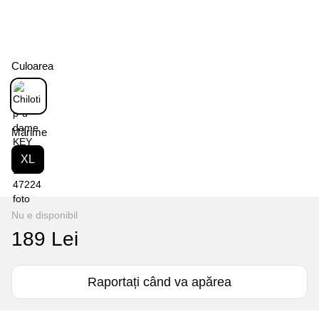
Culoarea
Mărime
XL
Nu e disponibil
189 Lei
Raportați când va apărea