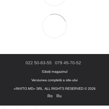
022 50-63-55
079 45-70-52
Găsiți magazinul
Versiunea completă a site-ului
«INVITO.MD» SRL. ALL RIGHTS RESERVED © 2026
Ro
Ru