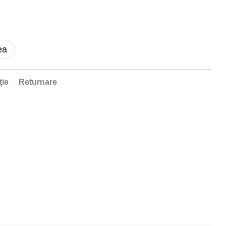
ea
ție
Returnare