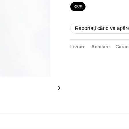
XS/S
Raportați când va apăr
Livrare
Achitare
Garan