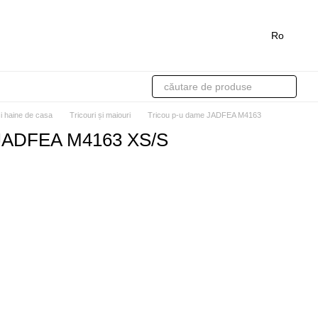
Ro
si haine de casa
Tricouri și maiouri
Tricou p-u dame JADFEA M4163
 JADFEA M4163 XS/S