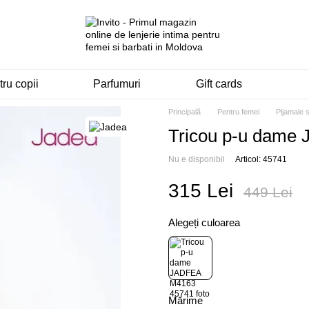
ru copii
Parfumuri
Gift cards
Principală
Pentru femei
Pijamale 
Tricou p-u dame
Nu e disponibil
Articol: 45741
315 Lei
449 Lei
Alegeți culoarea
Mărime