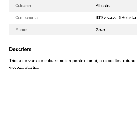
Culoarea
Albastru
Componenta
83%viscoza,6%elastan
Mărime
XS/S
Descriere
Tricou de vara de culoare solida pentru femei, cu decolteu rotund ?i
viscoza elastica.