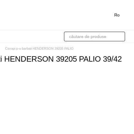
Ro
Ciorapi p-u barbati HENDERSON 39205 PALIO
bati HENDERSON 39205 PALIO 39/42