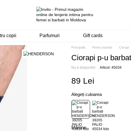
ru copii
Parfumuri
Gift cards
Principală
Pentru barbati
Ciorapi
Ciorapi p-u bar
Nu e disponibil
Articol: 45034
89 Lei
Alegeți culoarea
Mărime