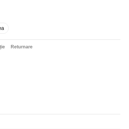
ea
ție
Returnare