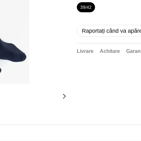
39/42
Raportați când va apăr
Livrare
Achitare
Garan