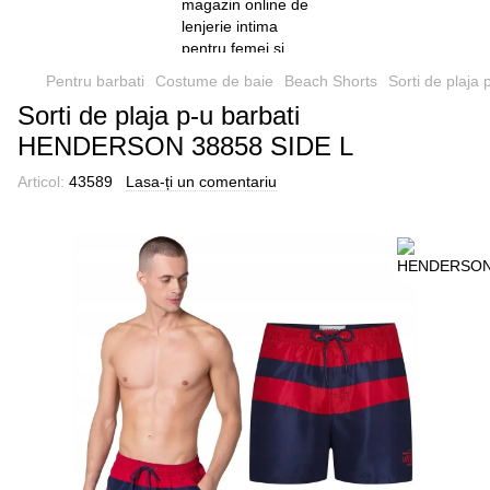
Pentru barbati
Costume de baie
Beach Shorts
Sorti de plaj
Sorti de plaja p-u barbati
HENDERSON 38858 SIDE L
Articol:
43589
Lasa-ți un comentariu