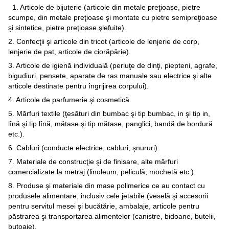
1. Articole de bijuterie (articole din metale preţioase, pietre
scumpe, din metale preţioase şi montate cu pietre semipreţioase
şi sintetice, pietre preţioase şlefuite).
2. Confecţii şi articole din tricot (articole de lenjerie de corp,
lenjerie de pat, articole de ciorăpărie).
3. Articole de igienă individuală (periuţe de dinţi, piepteni, agrafe,
bigudiuri, pensete, aparate de ras manuale sau electrice şi alte
articole destinate pentru îngrijirea corpului).
4. Articole de parfumerie şi cosmetică.
5. Mărfuri textile (ţesături din bumbac şi tip bumbac, in şi tip in,
lînă şi tip lînă, mătase şi tip mătase, panglici, bandă de bordură
etc.).
6. Cabluri (conducte electrice, cabluri, şnururi).
7. Materiale de construcţie şi de finisare, alte mărfuri
comercializate la metraj (linoleum, peliculă, mochetă etc.).
8. Produse şi materiale din mase polimerice ce au contact cu
produsele alimentare, inclusiv cele jetabile (veselă şi accesorii
pentru servitul mesei şi bucătărie, ambalaje, articole pentru
păstrarea şi transportarea alimentelor (canistre, bidoane, butelii,
butoaie).