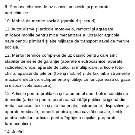
9. Produse chimice de uz casnic, pesticide şi preparate
agrochimice.
10. Mobilă de menire socială (garnituri şi seturi).
11. Autoturisme şi articole moto-velo, remorci şi agregate,
mijloace mobile pentru mica mecanizare a lucrărilor agricole,
nave pentru plimbări şi alte mijloace de transport naval de menire
socială.
12. Mărfuri tehnice complexe de uz casnic pentru care sînt
stabilite termene de garanţie (aparate electrocasnice, aparate
radioelectronice, aparate de calcul şi multiplicare, articole foto-
chino, aparate de telefon (fixe şi mobile) şi de faximil, instrumente
muzicale electrice, echipamente şi utilaje ce funcţionează cu gaze
şi dispozitivele acestora).
13. Articole pentru profilaxia şi tratamentul unor boli în condiţii de
domiciliu (articole pentru ocrotirea sănătăţii publice şi igienă din
metal, cauciuc, textile şi alte materiale, instrumente, dispozitive şi
aparate medicale, remedii pentru igiena cavităţii bucale, lentile
pentru ochelari, articole pentru îngrijirea copiilor, preparate
farmaceutice).
14. Jucării.