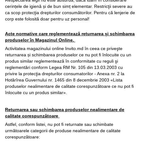
Respectarea legii nu este absurdă, dacă luăm în considerare
cerințele de igienă și de bun simț elementar. Restricţii severe au
ca scop protecţia drepturilor consumătorilor. Pentru că lenjerie de
corp este folosită doar pentru uz personal!
Acte normative care reglementează returnarea și schimbarea
produselor în Magazinul Online.
Activitatea magazinului online Invito.md în ceea ce priveşte
returnarea și schimbarea produselor ce nu pot fi înlocuite cu un
produs similar reglementează în conformitate cu reguli şi
reglementări conform Legea RM Nr. 105 din 13.03.2003 cu
privire la protecţia drepturilor consumatorilor - Anexa nr. 2 la
Hotărîrea Guvernului nr. 1465 din 8 decembrie 2003 «Lista
produselor nealimentare de calitate corespunzătoare ce nu pot fi
înlocuite cu un produs similar».
Returnarea sau schimbarea produselor nealimentare de
calitate corespunzătoare
Astfel, conform listei, nu pot fi returnate sau schimbate
următoarele categorii de produse nealimentare de calitate
corespunzătoare: