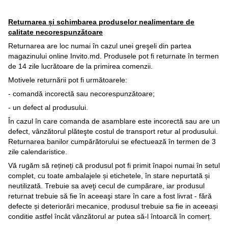
Returnarea și schimbarea produselor nealimentare de
calitate necorespunzătoare
Returnarea are loc numai în cazul unei greşeli din partea
magazinului online Invito.md. Produsele pot fi returnate în termen
de 14 zile lucrătoare de la primirea comenzii.
Motivele returnării pot fi următoarele:
- comandă incorectă sau necorespunzătoare;
- un defect al produsului.
În cazul în care comanda de asamblare este incorectă sau are un
defect, vânzătorul plăteşte costul de transport retur al produsului.
Returnarea banilor cumpărătorului se efectuează în termen de 3
zile calendaristice.
Vă rugăm să rețineți că produsul pot fi primit înapoi numai în setul
complet, cu toate ambalajele și etichetele, în stare nepurtată și
neutilizată. Trebuie sa aveţi cecul de cumpărare, iar produsul
returnat trebuie să fie în aceeaşi stare în care a fost livrat - fără
defecte și deteriorări mecanice, produsul trebuie sa fie in aceeași
conditie astfel încât vânzătorul ar putea să-l întoarcă în comerț.