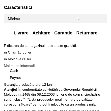
Caracteristici
Mărime
L
Livrare
Achitare
Garanție
Returnare
Ridicarea de la magazinul nostru este gratuită.
în Chișinău 55 lei
în Moldova 80 lei
Mai multe informatii
Cash
Paynet
Garanția producătorului 12 luni
Atenție!
În conformitate cu Hotărîrea Guvernului Republicii
Moldova nr.1465 din 08.12.2003 lenjerie de corp și ciorăpărie
sunt incluse în "Lista produselor nealimentare de calitate
corespunzătoare" ce nu pot fi înlocuite cu un produs similar.